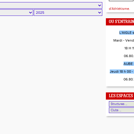
d'Athlétisme.
OU S'ENTRAI
L'AIGLE 
Mardi - Vend
18 H 15
06.80
AUBE 
Jeudi 18 h 00 - 
06.80
LES ESPACES