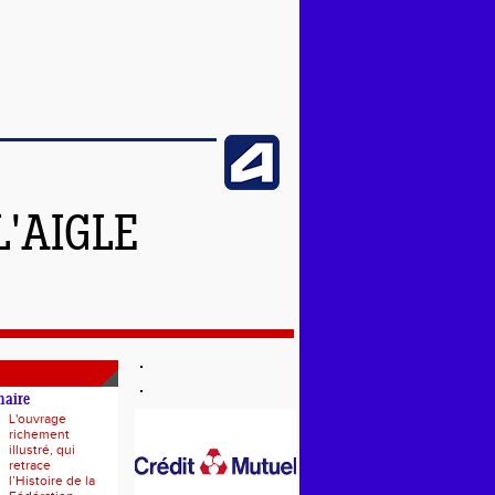
L'AIGLE
naire
L'ouvrage
richement
illustré, qui
retrace
l’Histoire de la