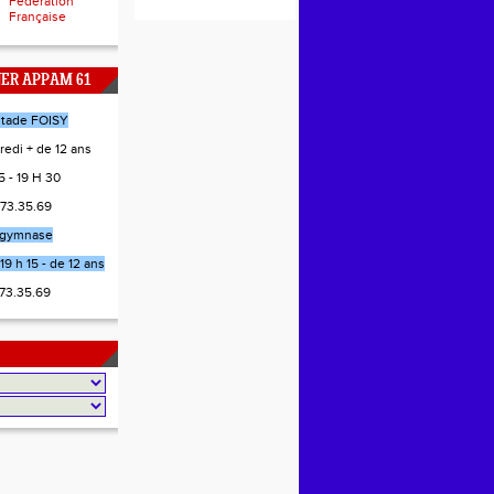
Fédération
Française
NER APPAM 61
stade FOISY
redi + de 12 ans
 - 19 H 30
.73.35.69
gymnase
19 h 15 - de 12 ans
.73.35.69