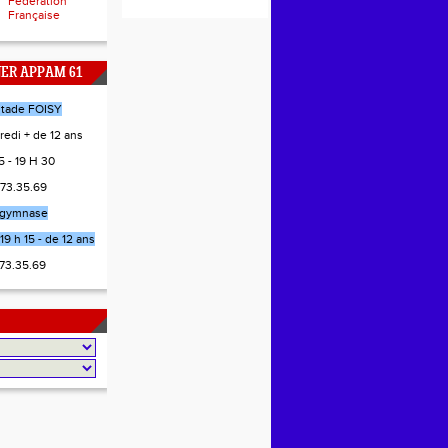
Fédération
Française
NER APPAM 61
stade FOISY
redi + de 12 ans
 - 19 H 30
.73.35.69
gymnase
19 h 15 - de 12 ans
.73.35.69