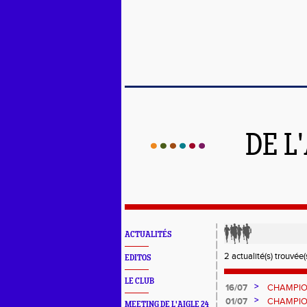
DE L
ACTUALITÉS
2 actualité(s) trouvée(s
EDITOS
LE CLUB
>
16/07
CHAMPIO
AUMOITT
>
01/07
CHAMPIO
MEETING DE L'AIGLE 24