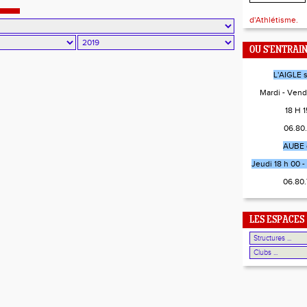
d'Athlétisme.
OU S'ENTRAI
L'AIGLE 
Mardi - Vend
18 H 15
06.80
AUBE 
Jeudi 18 h 00 - 
06.80
LES ESPACES