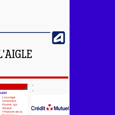
L'AIGLE
naire
L'ouvrage
richement
illustré, qui
retrace
l’Histoire de la