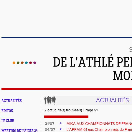
DE L'ATHLÉ PE
MO
ACTUALITÉS
ACTUALITÉS
2 actualité(s) trouvée(s) | Page 1/1
EDITOS
LE CLUB
>
21/07
MIKA AUX CHAMPIONNATS DE FRAN
>
04/07
L'APPAM 61 aux Championnats de Fran
MEETING DE L'AIGLE 24