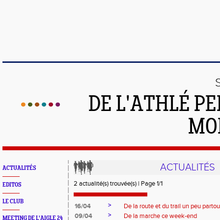
DE L'ATHLÉ PE
MO
ACTUALITÉS
ACTUALITÉS
2 actualité(s) trouvée(s) | Page 1/1
EDITOS
LE CLUB
>
16/04
De la route et du trail un peu parto
>
09/04
De la marche ce week-end
MEETING DE L'AIGLE 24