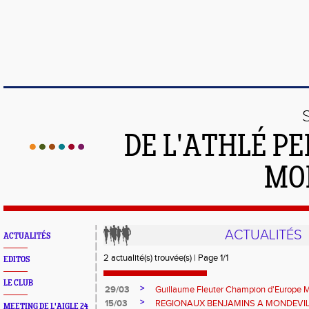
DE L'ATHLÉ PE
MO
ACTUALITÉS
ACTUALITÉS
2 actualité(s) trouvée(s) | Page 1/1
EDITOS
LE CLUB
>
29/03
Guillaume Fleuter Champion d'Europe 
>
15/03
REGIONAUX BENJAMINS A MONDEVILLE
MEETING DE L'AIGLE 24