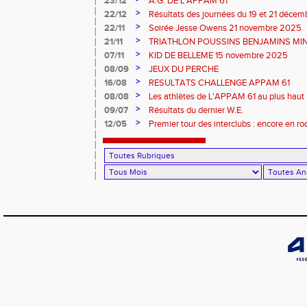
23/12
A.G. DE L'APPAM 61
>
22/12
Résultats des journées du 19 et 21 déce
>
22/11
Soirée Jesse Owens 21 novembre 2025
>
21/11
TRIATHLON POUSSINS BENJAMINS MINI
>
07/11
KID DE BELLEME 15 novembre 2025
>
08/09
JEUX DU PERCHE
>
16/08
RESULTATS CHALLENGE APPAM 61
>
08/08
Les athlètes de L'APPAM 61 au plus haut 
>
09/07
Résultats du dernier W.E.
>
12/05
Premier tour des interclubs : encore en r
61 ambitieuse avant le second tour