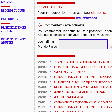
MAI 2026
COMPETITIONS
RECORDS DU CLUB
Pour retrouver les horaires il faut
cliquer-ici
les Réactions
CALENDRIER
Commentez cette actualité
PRISE DE LICENCES
JEUNES
Pour commenter une actualité il faut posséder un compt
rubrique ci-dessous pour vous identifier ou vous crée
PRISE DE LICENCES
Login (Email)
:
ADULTES
Mot de Passe
:
>
22/07
JEAN CLAUDE BEAUDEUR NOUS A QUI
>
08/07
COMPETITION A L'AIGLE LE 15 JUILLET
DES EPREUVES REPORTE A 20 H 45
>
20/06
SAISON 2026 - 2027
>
27/04
CHAMPIONNATS DE L'ORNE POUSSINS
L'AIGLE
>
29/03
Guillaume Fleuter Champion d'Europe Ma
>
15/03
REGIONAUX BENJAMINS A MONDEVILLE 
>
09/02
Adrien TIAIBA CHAMPION DE FRANCE
>
24/01
A.G. DE L'APPAM 61
>
19/01
championnats régionaux en salle à Val de
>
11/01
CHAMPIONNATS DE L'ORNE DE CROSS 
2026 et REGIONAUX D'EPREUVES COM
>