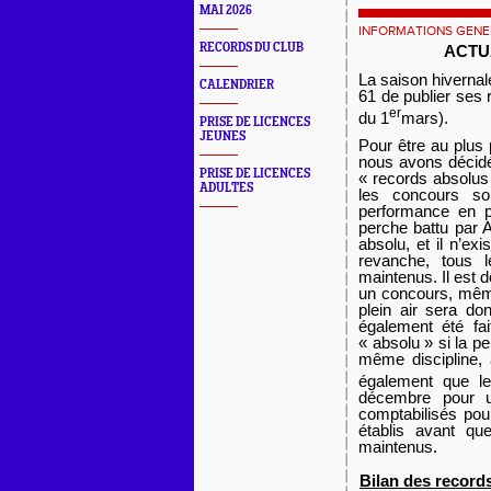
MAI 2026
INFORMATIONS GENE
RECORDS DU CLUB
ACTU
La saison hivernal
CALENDRIER
61 de publier ses
er
du 1
mars).
PRISE DE LICENCES
JEUNES
Pour être au plus
nous avons décidé 
PRISE DE LICENCES
« records absolus 
ADULTES
les concours so
performance en p
perche battu par 
absolu, et il n’ex
revanche, tous 
maintenus. Il est 
un concours, même 
plein air sera do
également été fa
« absolu » si la pe
même discipline, 
également que le
décembre pour u
comptabilisés pou
établis avant qu
maintenus.
Bilan des records