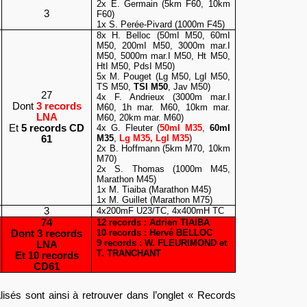
2x E. Germain (5km F60, 10km
3
F60)
1x S. Perée-Pivard (1000m F45)
8x H. Belloc (50mI M50, 60mI
M50, 200mI M50, 3000m mar.I
M50, 5000m mar.I M50, Ht M50,
HtI M50, PdsI M50)
5x M. Pouget (Lg M50, LgI M50,
TS M50,
TSI M50
, Jav M50)
27
4x F. Andrieux (3000m mar.I
Dont
3 records
M60, 1h mar.
M60, 10km mar.
LNA
M60, 20km mar. M60)
Et
5 records CD
4x G. Fleuter (
50mI M35
,
60mI
M35
,
Lg M35, LgI M35
)
61
2x B. Hoffmann (5km M70, 10km
M70)
2x S. Thomas (1000m M45,
Marathon M45)
1x M. Tiaiba (Marathon M45)
1x M. Guillet (Marathon M75)
3
4x200mF U23/TC, 4x400mH TC
74
12 records : Adrien TIAIBA
10 records : Hervé BELLOC
Dont 3 records
9 records : W. FLEURIMOND et
LNA
T. TRANCHANT
Et 10 records
CD61
lisés sont ainsi à retrouver dans l’onglet « Records