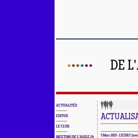
DE L
ACTUALITÉS
ACTUALISA
EDITOS
LE CLUB
5 Mars 2025 - LECHAT (me
MEETING DE L'AIGLE 24