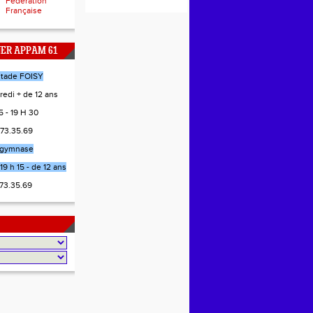
Fédération
Française
NER APPAM 61
stade FOISY
redi + de 12 ans
 - 19 H 30
.73.35.69
gymnase
19 h 15 - de 12 ans
.73.35.69