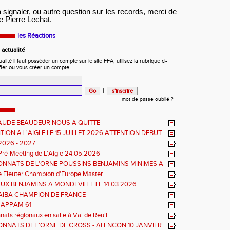
à signaler, ou autre question sur les records, merci de
e Pierre Lechat.
les Réactions
actualité
ité il faut posséder un compte sur le site FFA, utilisez la rubrique ci-
fier ou vous créer un compte.
|
mot de passe oublié ?
AUDE BEAUDEUR NOUS A QUITTE
ION A L'AIGLE LE 15 JUILLET 2026 ATTENTION DEBUT
EUVES REPORTE A 20 H 45
2026 - 2027
Pré-Meeting de L'Aigle 24.05.2026
NNATS DE L'ORNE POUSSINS BENJAMINS MINIMES A
e Fleuter Champion d'Europe Master
UX BENJAMINS A MONDEVILLE LE 14.03.2026
TIAIBA CHAMPION DE FRANCE
L'APPAM 61
ats régionaux en salle à Val de Reuil
NNATS DE L'ORNE DE CROSS - ALENCON 10 JANVIER