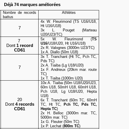
Déjà 74 marques améliorées
Nombre de records
Athlètes
battus
4x W. Fleurimond (TS U16/U18,
Ht U16/U18)
7
3x L. Pouget (Marteau
U20/U23/TC)
5x W. Fleurimond (
TS
7
U16
/U18/U20, Ht U16/U18)
Dont
1 record
2x R. Valognes (3000m U23/TC)
CD61
1x A. Diallo (50m U18)
3x T. Tranchant (Ht TC, Pch TC,
Pds TC)
2x A. Tiaiba (Lg U18/U20)
7
1x F. Andrieux (20km mar. route
TC)
1x T. Tiaiba (1000m U20)
10x A. Tiaiba (50m U18/U20/U23,
60m U18, 50mH U18, 60mH U18,
Pch U18, Lg U18/U20, Hepta
U18)
20
6x T. Tranchant (60m TC, 60mH
Dont
4 records
TC, Ht TC,
Pch TC, Pds TC,
CD61
Hepta TC
)
2x H. Belloc (3000m mar.
TC,
5000m mar. TC)
1x G. Fleuter (50m TC)
1x P. Lechat (
800m TC
)