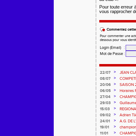
Pour toute erreur 
vous rapprocher d
Commentez cette 
Pour commenter une actual
dessous pour vous identi
Login (Email)
:
Mot de Passe
:
>
22/07
JEAN CL
>
08/07
COMPETIT
DES EPR
>
20/06
SAISON 
>
06/05
Horaires 
>
27/04
CHAMPIO
L'AIGLE
>
29/03
Guillaum
>
15/03
REGIONA
>
09/02
Adrien 
>
24/01
A.G. DE 
>
19/01
championn
>
11/01
CHAMPIO