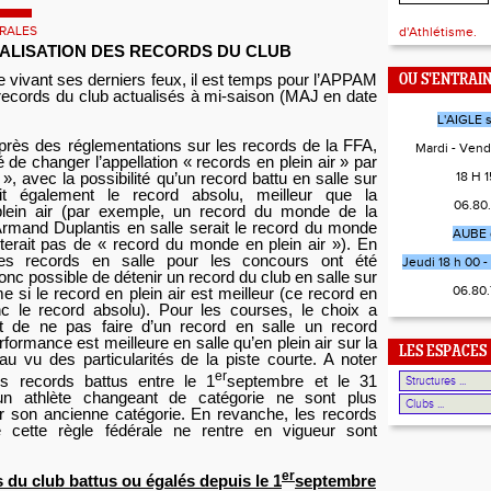
RALES
d'Athlétisme.
ALISATION DES RECORDS DU CLUB
e vivant ses derniers feux, il est temps pour l’APPAM
OU S'ENTRAI
 records du club actualisés à mi-saison (MAJ en date
L'AIGLE 
 près des réglementations sur les records de la FFA,
Mardi - Vend
de changer l’appellation « records en plein air » par
18 H 15
», avec la possibilité qu’un record battu en salle sur
it également le record absolu, meilleur que la
06.80
lein air (par exemple, un record du monde de la
Armand Duplantis en salle serait le record du monde
AUBE 
isterait pas de « record du monde en plein air »). En
les records en salle pour les concours ont été
Jeudi 18 h 00 - 
donc possible de détenir un record du club en salle sur
06.80
si le record en plein air est meilleur (ce record en
nc le record absolu). Pour les courses, le choix a
it de ne pas faire d’un record en salle un record
rformance est meilleure en salle qu’en plein air sur la
LES ESPACES
au vu des particularités de la piste courte. A noter
er
s records battus entre le 1
septembre et le 31
n athlète changeant de catégorie ne sont plus
r son ancienne catégorie. En revanche, les records
e cette règle fédérale ne rentre en vigueur sont
er
 du club battus ou égalés depuis le 1
septembre