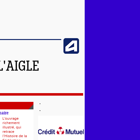
L'AIGLE
naire
L'ouvrage
richement
illustré, qui
retrace
l’Histoire de la