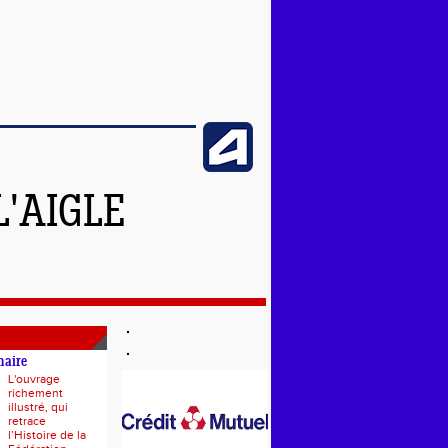
L'AIGLE
naire
L'ouvrage
richement
illustré, qui
retrace
l’Histoire de la