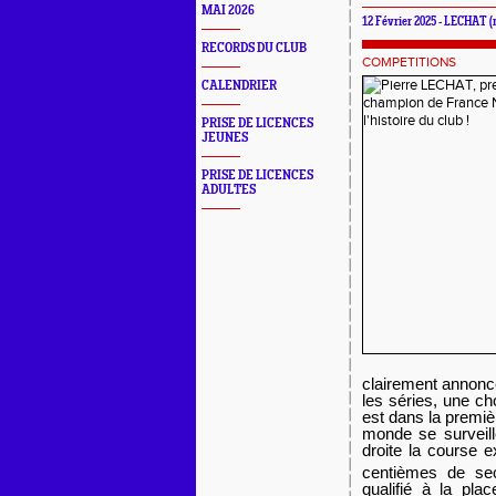
MAI 2026
12 Février 2025 - LECHAT 
RECORDS DU CLUB
COMPETITIONS
CALENDRIER
PRISE DE LICENCES
JEUNES
PRISE DE LICENCES
ADULTES
clairement annoncé
les séries, une cho
est dans la premiè
monde se surveill
droite la course 
centièmes de se
qualifié à la pla