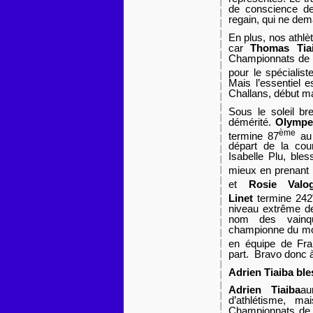
de conscience de
regain, qui ne de
En plus, nos athlè
car
Thomas Ti
Championnats de F
pour le spécialist
Mais l’essentiel 
Challans, début m
Sous le soleil br
démérité.
Olympe
ème
termine 87
au
départ de la co
Isabelle Plu, ble
mieux en prenant 
et
Rosie Valo
Linet
termine 242
niveau extrême d
nom des vainque
championne du mond
en équipe de Fra
part. Bravo donc à
Adrien Tiaiba ble
Adrien Tiaiba
au
d’athlétisme, m
Championnats de 