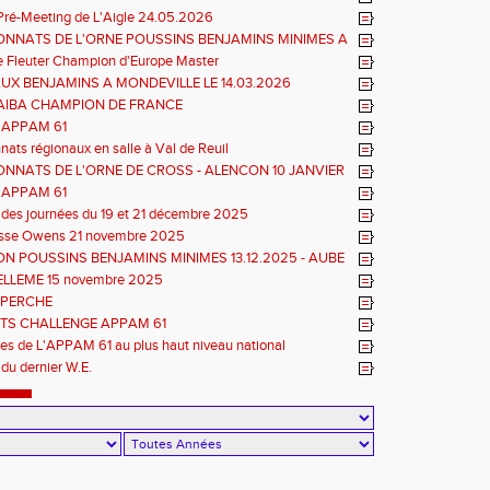
Pré-Meeting de L'Aigle 24.05.2026
NNATS DE L'ORNE POUSSINS BENJAMINS MINIMES A
e Fleuter Champion d'Europe Master
UX BENJAMINS A MONDEVILLE LE 14.03.2026
TIAIBA CHAMPION DE FRANCE
L'APPAM 61
ats régionaux en salle à Val de Reuil
NNATS DE L'ORNE DE CROSS - ALENCON 10 JANVIER
 REGIONAUX D'EPREUVES COMBINEES
L'APPAM 61
 des journées du 19 et 21 décembre 2025
esse Owens 21 novembre 2025
ON POUSSINS BENJAMINS MINIMES 13.12.2025 - AUBE
ELLEME 15 novembre 2025
 PERCHE
TS CHALLENGE APPAM 61
tes de L'APPAM 61 au plus haut niveau national
 du dernier W.E.