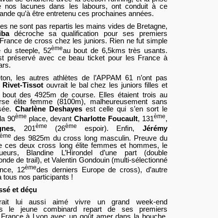
 nos lacunes dans les labours, ont conduit à ce
mande qu’à être entretenu ces prochaines années.
tes ne sont pas repartis les mains vides de Bretagne,
aiba
décroche sa qualification pour ses premiers
rance de cross chez les juniors. Rien ne fut simple
ème
e du steeple, 52
au bout de 6,5kms très usants.
est préservé avec ce beau ticket pour les France à
ars.
eton, les autres athlètes de l’APPAM 61 n’ont pas
 Rivet-Tissot
ouvrait le bal chez les juniors filles et
 bout des 4925m de course. Elles étaient trois au
urse élite femme (8100m), malheureusement sans
ssée.
Charlène Deshayes
est celle qui s’en sort le
ème
ème
la 90
place, devant
Charlotte Foucault
, 131
,
ème
ème
gnes
, 201
(26
espoir). Enfin,
Jérémy
ème
des 9825m du cross long masculin. Preuve du
e ces deux cross long élite femmes et hommes, le
urs, Blandine L’Hirondel d’une part (double
e de trail), et Valentin Gondouin (multi-sélectionné
ème
nce, 12
des derniers Europe de cross), d’autre
 tous nos participants !
ssé et déçu
rait lui aussi aimé vivre un grand week-end
ais le jeune combinard repart de ses premiers
France à Lyon avec un goût amer dans la bouche.