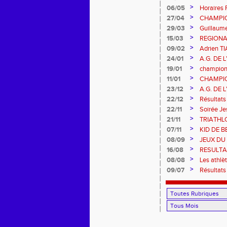
>
06/05
Horaires 
>
27/04
CHAMPIO
L'AIGLE
>
29/03
Guillaum
>
15/03
REGIONA
>
09/02
Adrien 
>
24/01
A.G. DE 
>
19/01
championn
>
11/01
CHAMPIO
2026 et
>
23/12
A.G. DE 
>
22/12
Résultats
>
22/11
Soirée J
>
21/11
TRIATHL
>
07/11
KID DE B
>
08/09
JEUX DU
>
16/08
RESULTA
>
08/08
Les athlè
>
09/07
Résultats