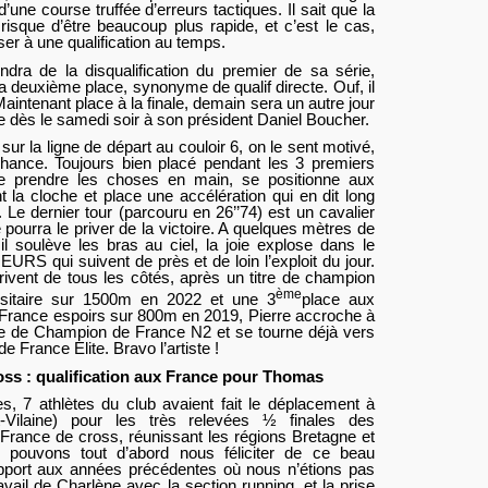
d’une course truffée d’erreurs tactiques. Il sait que la
isque d’être beaucoup plus rapide, et c’est le cas,
er à une qualification au temps.
endra de la disqualification du premier de sa série,
 la deuxième place, synonyme de qualif directe. Ouf, il
Maintenant place à la finale, demain sera un autre jour
e dès le samedi soir à son président Daniel Boucher.
sur la ligne de départ au couloir 6, on le sent motivé,
chance. Toujours bien placé pendant les 3 premiers
 de prendre les choses en main, se positionne aux
 la cloche et place une accélération qui en dit long
 Le dernier tour (parcouru en 26’’74) est un cavalier
 pourra le priver de la victoire. A quelques mètres de
, il soulève les bras au ciel, la joie explose dans le
S qui suivent de près et de loin l’exploit du jour.
arrivent de tous les côtés, après un titre de champion
ème
sitaire sur 1500m en 2022 et une 3
place aux
rance espoirs sur 800m en 2019, Pierre accroche à
tre de Champion de France N2 et se tourne déjà vers
e France Elite. Bravo l’artiste !
oss : qualification aux France pour Thomas
s, 7 athlètes du club avaient fait le déplacement à
t-Vilaine) pour les très relevées ½ finales des
rance de cross, réunissant les régions Bretagne et
pouvons tout d’abord nous féliciter de ce beau
apport aux années précédentes où nous n’étions pas
avail de Charlène avec la section running, et la prise