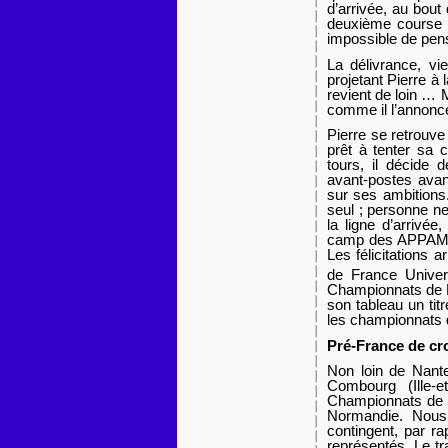
d’arrivée, au bout 
deuxième course r
impossible de pens
La délivrance, vi
projetant Pierre à
revient de loin … 
comme il l’annonc
Pierre se retrouve 
prêt à tenter sa 
tours, il décide
avant-postes avant
sur ses ambitions.
seul ; personne ne
la ligne d’arrivée
camp des APPAMEUR
Les félicitations 
de France Univer
Championnats de F
son tableau un ti
les championnats d
Pré-France de cr
Non loin de Nante
Combourg (Ille-e
Championnats de F
Normandie. Nous 
contingent, par r
représentés. Le tr