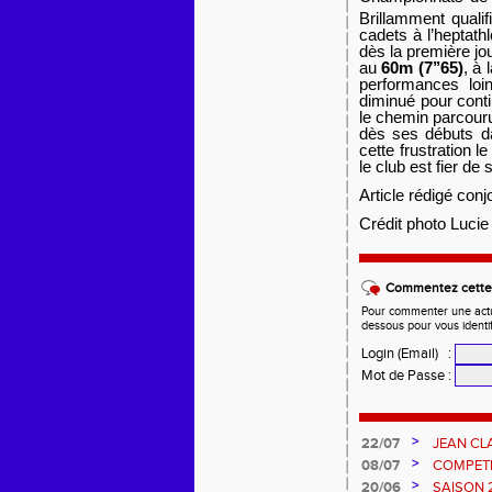
Brillamment quali
cadets à l’heptath
dès la première jo
au
60m (7’’65)
, à 
performances loi
diminué pour contin
le chemin parcouru
dès ses débuts da
cette frustration l
le club est fier d
Article rédigé con
Crédit photo Lucie
Commentez cette 
Pour commenter une actual
dessous pour vous identi
Login (Email)
:
Mot de Passe
:
>
22/07
JEAN CL
>
08/07
COMPETIT
DES EPR
>
20/06
SAISON 