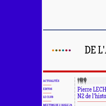
DE L
ACTUALITÉS
Pierre LECH
EDITOS
N2 de l'histo
LE CLUB
MEETING DE L'AIGLE 24