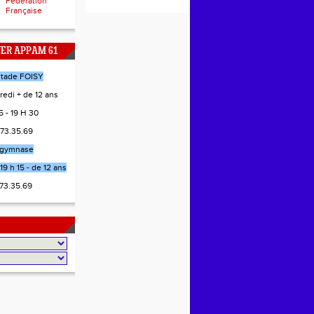
Fédération
Française
NER APPAM 61
stade FOISY
redi + de 12 ans
 - 19 H 30
.73.35.69
gymnase
19 h 15 - de 12 ans
.73.35.69