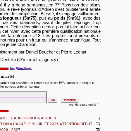
ème
fié il y a deux semaines, en 7
position des bilans
lon, le rêve lyonnais d’Adrien s’est brutalement arrêté
urnée de compétition. Blessé, il s’engage vaillamment
la
longueur (5m75)
, puis au
poids (9m91)
, avec des
n de ses standards, avant de jeter l’éponge, trop
uer. Cette déception ne doit pas lui faire oublier tout
 cet hiver, avec cette première qualification nationale
ns la catégorie U18. Les progrès sont présents et
e nourrira pour un futur qui s’annonce magnifique. Tout
e son jeune champion.
jointement par Daniel Boucher et Pierre Lechat
 Dentella (O’millimètre agency)
les Réactions
actualité
ité il faut posséder un compte sur le site FFA, utilisez la rubrique ci-
fier ou vous créer un compte.
|
mot de passe oublié ?
AUDE BEAUDEUR NOUS A QUITTE
ION A L'AIGLE LE 15 JUILLET 2026 ATTENTION DEBUT
EUVES REPORTE A 20 H 45
2026 - 2027