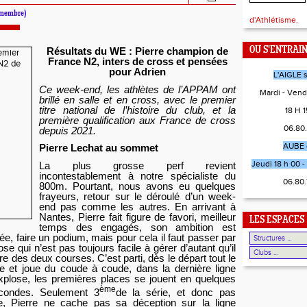
(membre)
d'Athlétisme.
OU S'ENTRAI
Résultats du WE : Pierre champion de
France N2, inters de cross et pensées
pour Adrien
L'AIGLE 
Ce week-end, les athlètes de l’APPAM ont
Mardi - Vend
brillé en salle et en cross, avec le premier
titre national de l’histoire du club, et la
18 H 15
première qualification aux France de cross
06.80
depuis 2021.
AUBE 
Pierre Lechat au sommet
Jeudi 18 h 00 - 
La plus grosse perf revient
incontestablement à notre spécialiste du
06.80
800m. Pourtant, nous avons eu quelques
frayeurs, retour sur le déroulé d’un week-
end pas comme les autres. En arrivant à
Nantes, Pierre fait figure de favori, meilleur
LES ESPACES
temps des engagés, son ambition est
e, faire un podium, mais pour cela il faut passer par
se qui n’est pas toujours facile à gérer d’autant qu’il
re des deux courses. C’est parti, dès le départ tout le
e et joue du coude à coude, dans la dernière ligne
explose, les premières places se jouent en quelques
ème
condes. Seulement 3
de la série, et donc pas
ce, Pierre ne cache pas sa déception sur la ligne