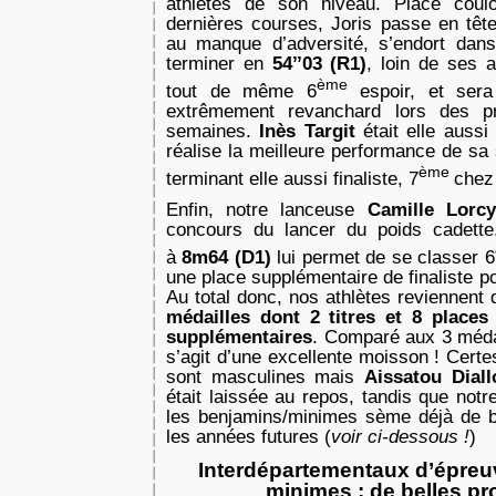
athlètes de son niveau. Placé coul
dernières courses, Joris passe en têt
au manque d’adversité, s’endort dan
terminer en
54’’03 (R1)
, loin de ses a
ème
tout de même 6
espoir, et ser
extrêmement revanchard lors des p
semaines.
Inès Targit
était elle auss
réalise la meilleure performance de sa
ème
terminant elle aussi finaliste, 7
chez 
Enfin, notre lanceuse
Camille Lor
concours du lancer du poids cadette
à
8m64 (D1)
lui permet de se classer 6
une place supplémentaire de finaliste po
Au total donc, nos athlètes reviennent
médailles dont 2 titres et 8 places 
supplémentaires
. Comparé aux 3 médail
s’agit d’une excellente moisson ! Certe
sont masculines mais
Aissatou Diall
était laissée au repos, tandis que notr
les benjamins/minimes sème déjà de 
les années futures (
voir ci-dessous !
)
Interdépartementaux d’épre
minimes : de belles p