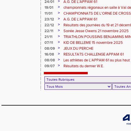
>
24/01
A.G. DE L'APPAM 61
>
19/01
championnats régionaux en salle à Val de
>
11/01
CHAMPIONNATS DE L'ORNE DE CROSS 
2026 et REGIONAUX D'EPREUVES COM
>
23/12
A.G. DE L'APPAM 61
>
22/12
Résultats des journées du 19 et 21 déce
>
22/11
Soirée Jesse Owens 21 novembre 2025
>
21/11
TRIATHLON POUSSINS BENJAMINS MINI
>
07/11
KID DE BELLEME 15 novembre 2025
>
08/09
JEUX DU PERCHE
>
16/08
RESULTATS CHALLENGE APPAM 61
>
08/08
Les athlètes de L'APPAM 61 au plus haut 
>
09/07
Résultats du dernier W.E.