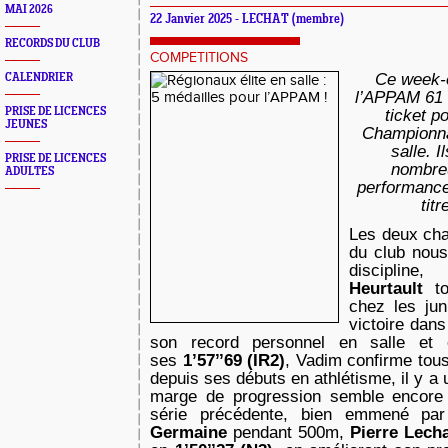
MAI 2026
22 Janvier 2025 - LECHAT (membre)
RECORDS DU CLUB
COMPETITIONS
Ce week-e
CALENDRIER
l’APPAM 61 
PRISE DE LICENCES
ticket p
JEUNES
Championna
salle. I
PRISE DE LICENCES
nombre
ADULTES
performance
tit
Les deux ch
du club nou
disciplin
Heurtault
t
chez les jun
victoire dans
son record personnel en salle et 
ses
1’57’’69 (IR2)
, Vadim confirme tous
depuis ses débuts en athlétisme, il y a
marge de progression semble encore 
série précédente, bien emmené pa
Germaine
pendant 500m,
Pierre Lech