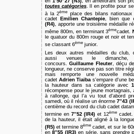
en
1’50’’27 (N3)
, en améliorant son p
toutes catégories
. Il en profite pour 
ème
à la 2
place des bilans nationaux
cadet
Emilien Chantepie
, bien que
(R4)
, apporte une troisième médaille r
ème
même 800m, en terminant 3
cadet.
le quatuor du 800m rouge et noir et t
ème
se classant 6
junior.
Les deux autres médailles du club, 
aussi venues le dimanche,
concours.
Guillaume Fleuter
, déçu d
longueur, ne conserve pas son titre rég
mais remporte une nouvelle médai
cadet
Adrien Tiaiba
s’empare d’une bel
la hauteur dans sa catégorie avec
récompense pour le jeune mortagnais, 
à rallonge, qui l’a vu tout d’abord p
samedi, où il réalise un énorme
7’’43 (
centième du record du club cadet datant 
ème
termine en
7’’52 (IR4)
et 12
cadet.
de la hauteur, il était aligné à la longu
ème
(R5)
et termine 8
cadet, et sur le 60
en
8’’55 (IR3)
en série, sans prendre p