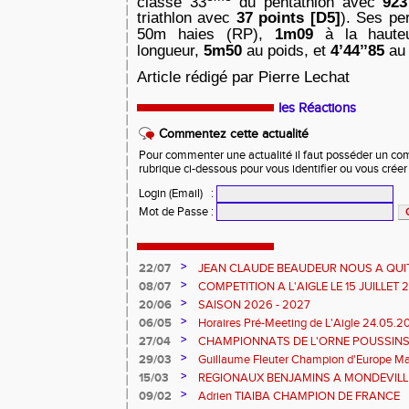
classe 33
du pentathlon avec
923
triathlon avec
37 points [D5]
). Ses pe
50m haies (RP),
1m09
à la haut
longueur,
5m50
au poids, et
4’44’’85
au
Article rédigé par Pierre Lechat
les Réactions
Commentez cette actualité
Pour commenter une actualité il faut posséder un compt
rubrique ci-dessous pour vous identifier ou vous crée
Login (Email)
:
Mot de Passe
:
>
22/07
JEAN CLAUDE BEAUDEUR NOUS A QUI
>
08/07
COMPETITION A L'AIGLE LE 15 JUILLET
DES EPREUVES REPORTE A 20 H 45
>
20/06
SAISON 2026 - 2027
>
06/05
Horaires Pré-Meeting de L'Aigle 24.05.
>
27/04
CHAMPIONNATS DE L'ORNE POUSSINS
L'AIGLE
>
29/03
Guillaume Fleuter Champion d'Europe Ma
>
15/03
REGIONAUX BENJAMINS A MONDEVILLE 
>
09/02
Adrien TIAIBA CHAMPION DE FRANCE