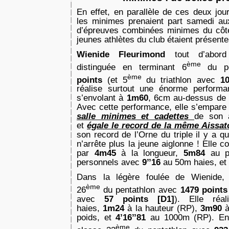
En effet, en parallèle de ces deux jou
les minimes prenaient part samedi au
d’épreuves combinées minimes du côté
jeunes athlètes du club étaient présent
Wienide Fleurimond
tout d’abor
ème
distinguée en terminant 6
du p
ème
points
(et 5
du triathlon avec
10
réalise surtout une énorme performa
s’envolant à
1m60
, 6cm au-dessus de 
Avec cette performance, elle s’empar
salle minimes et cadettes
de son a
et
égale le record de la même Aissato
son record de l’Orne du triple il y a q
n’arrête plus la jeune aiglonne ! Elle 
par
4m45
à la longueur,
5m84
au p
personnels avec
9’’16
au 50m haies, et
Dans la légère foulée de Wienide
ème
26
du pentathlon avec
1479 point
avec
57 points [D1]
). Elle réa
haies,
1m24
à la hauteur (RP),
3m90
poids, et
4’16’’81
au 1000m (RP). En
ème