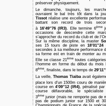
préserver physiquement.
Le dimanche, toujours, les march
ouvraient le bal très tôt dans la jo
Tissot
réalise une excellente perform
battant son record de trois seco
ème
à
16’49’’76 (IR3)
. Elle termine 6
occasions de descendre cette mar
s’approcher du record du club et de l’Or
Sur la même discipline, la master
So
ses 15 tours de piste en
18’01’’24
secondes à sa meilleure performance d
sa forme est en train de monter au m
ème
Elle se classe 21
toutes catégorie
l’homme en forme du début du mois
ème
8
, finaliste, dans le temps de
29’11’
La veille,
Thomas Tiaiba
avait égalem
place lors d’un 1500m couru de manièr
course en
4’09’’12 (IR4)
, pénalisé par
course défavorable, le spécialist
ème
3
junior (mais ne remporte pas de mé
pas de podium junior sur 1500 et 3
Championnats de France de la spéciali