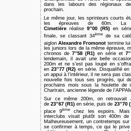
dans les labours des régionaux d
prochain.
Le même jour, les sprinteurs courts ét
les épreuves de 60m. La
Cimetière
réalise
9’’00 (R5)
en séri
ème
finale, se classant 34
de sa cat
aiglon
Alexandre Fromonot
termine lui
les juniors lors de la même épreuve, m
chronos de
7’’58 (R1)
en série et
7’
lendemain, il avait une belle occasio
200m et ne s’est pas loupé en s’offr
en
23’’77 (R2)
en série. Disqualifié en
un appui à l’intérieur, il ne sera pas cl
nouvelle fois tous ses progrès, qui d
prochains mois sous la houlette de 
Chartrain, ancienne légende de l’APPA
Sur ce même 200m, on retrouvait
de
23’’67 (R1)
en série, puis de
23’’70 
ème
place 9
chez les espoirs. Mais
interclubs visait plutôt son 400m de p
Malheureusement, un contretemps sur 
se confirmer à temps, ce qui le prive