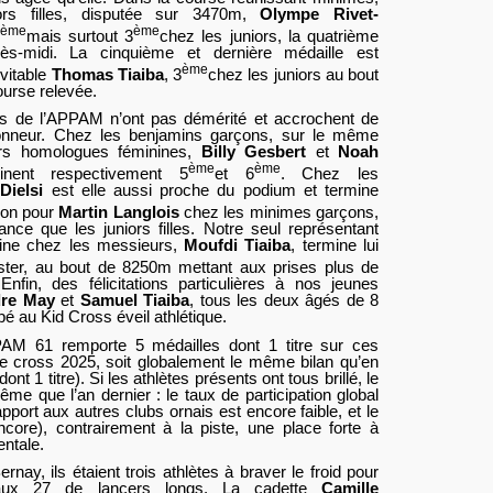
iors filles, disputée sur 3470m,
Olympe Rivet-
ème
ème
mais surtout 3
chez les juniors, la quatrième
rès-midi. La cinquième et dernière médaille est
ème
évitable
Thomas Tiaiba
, 3
chez les juniors au bout
urse relevée.
es de l’APPAM n’ont pas démérité et accrochent de
honneur. Chez les benjamins garçons, sur le même
urs homologues féminines,
Billy Gesbert
et
Noah
ème
ème
minent respectivement 5
et 6
. Chez les
Dielsi
est elle aussi proche du podium et termine
ion pour
Martin Langlois
chez les minimes garçons,
nce que les juniors filles. Notre seul représentant
eine chez les messieurs,
Moufdi Tiaiba
, termine lui
ter, au bout de 8250m mettant aux prises plus de
 Enfin, des félicitations particulières à nos jeunes
dre May
et
Samuel Tiaiba
, tous les deux âgés de 8
ipé au Kid Cross éveil athlétique.
AM 61 remporte 5 médailles dont 1 titre sur ces
 cross 2025, soit globalement le même bilan qu’en
nt 1 titre). Si les athlètes présents ont tous brillé, le
ême que l’an dernier : le taux de participation global
port aux autres clubs ornais est encore faible, et le
ncore), contrairement à la piste, une place forte à
entale.
nay, ils étaient trois athlètes à braver le froid pour
taux 27 de lancers longs. La cadette
Camille