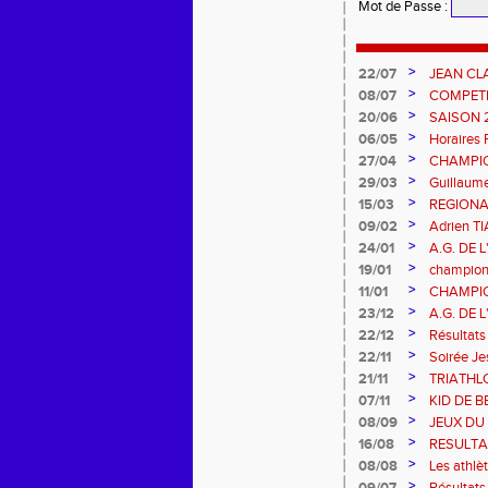
Mot de Passe
:
>
22/07
JEAN CL
>
08/07
COMPETIT
DES EPR
>
20/06
SAISON 
>
06/05
Horaires 
>
27/04
CHAMPIO
L'AIGLE
>
29/03
Guillaum
>
15/03
REGIONA
>
09/02
Adrien 
>
24/01
A.G. DE 
>
19/01
championn
>
11/01
CHAMPIO
2026 et
>
23/12
A.G. DE 
>
22/12
Résultats
>
22/11
Soirée J
>
21/11
TRIATHL
>
07/11
KID DE B
>
08/09
JEUX DU
>
16/08
RESULTA
>
08/08
Les athlè
>
09/07
Résultats