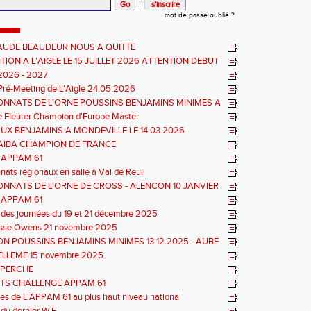
|
mot de passe oublié ?
AUDE BEAUDEUR NOUS A QUITTE
ION A L'AIGLE LE 15 JUILLET 2026 ATTENTION DEBUT
EUVES REPORTE A 20 H 45
2026 - 2027
Pré-Meeting de L'Aigle 24.05.2026
NNATS DE L'ORNE POUSSINS BENJAMINS MINIMES A
e Fleuter Champion d'Europe Master
UX BENJAMINS A MONDEVILLE LE 14.03.2026
TIAIBA CHAMPION DE FRANCE
L'APPAM 61
ats régionaux en salle à Val de Reuil
NNATS DE L'ORNE DE CROSS - ALENCON 10 JANVIER
 REGIONAUX D'EPREUVES COMBINEES
L'APPAM 61
 des journées du 19 et 21 décembre 2025
esse Owens 21 novembre 2025
ON POUSSINS BENJAMINS MINIMES 13.12.2025 - AUBE
ELLEME 15 novembre 2025
 PERCHE
TS CHALLENGE APPAM 61
tes de L'APPAM 61 au plus haut niveau national
 du dernier W.E.