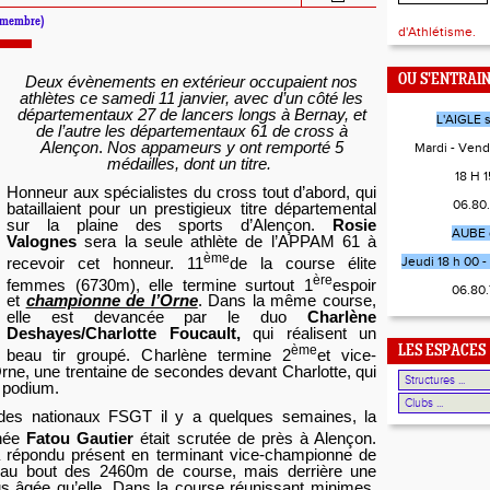
 (membre)
d'Athlétisme.
OU S'ENTRAI
Deux évènements en extérieur occupaient nos
athlètes ce samedi 11 janvier, avec d’un côté les
départementaux 27 de lancers longs à Bernay, et
L'AIGLE 
de l’autre les départementaux 61 de cross à
Alençon
.
Nos appameurs y ont remporté 5
Mardi - Vend
médailles, dont un titre.
18 H 15
Honneur aux spécialistes du cross tout d’abord, qui
06.80
bataillaient pour un prestigieux titre départemental
sur la plaine des sports d’Alençon.
Rosie
AUBE 
Valognes
sera la seule athlète de l’APPAM 61 à
ème
Jeudi 18 h 00 - 
recevoir cet honneur. 11
de la course élite
ère
femmes (6730m), elle termine surtout 1
espoir
06.80
et
championne de l’Orne
. Dans la même course,
elle est devancée par le duo
Charlène
Deshayes/Charlotte Foucault,
qui réalisent un
ème
LES ESPACES
beau tir groupé. Charlène termine 2
et vice-
rne, une trentaine de secondes devant Charlotte, qui
u podium.
 des nationaux FSGT il y a quelques semaines, la
née
Fatou Gautier
était scrutée de près à Alençon.
a répondu présent en terminant vice-championne de
 au bout des 2460m de course, mais derrière une
lus âgée qu’elle. Dans la course réunissant minimes,