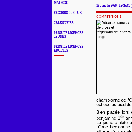
MAI 2026
16 Janvier 2025 - LECHAT
RECORDS DU CLUB
COMPETITIONS
CALENDRIER
PRISE DE LICENCES
JEUNES
PRISE DE LICENCES
ADULTES
championne de l’O
échoue au pied d
Bien placée lors
ère
benjamine 1
an
La jeune athlète 
l’Orne benjamine
athlète d’un an p