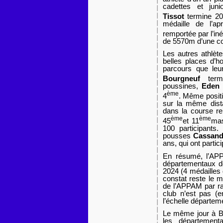
cadettes et jun
Tissot
termine 20
médaille de l’ap
remportée par l’in
de 5570m d’une co
Les autres athlèt
belles places d’
parcours que le
Bourgneuf
ter
poussines,
Eden 
ème
4
. Même posit
sur la même dista
dans la course r
ème
ème
45
et 11
mas
100 participants.
pousses
Cassan
ans, qui ont partic
En résumé, l’APP
départementaux de
2024 (4 médailles do
constat reste le m
de l’APPAM par rap
club n’est pas (e
l’échelle départem
Le même jour à Ber
les départemen