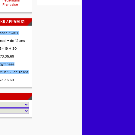
Fédération
Française
NER APPAM 61
stade FOISY
redi + de 12 ans
 - 19 H 30
.73.35.69
gymnase
19 h 15 - de 12 ans
.73.35.69