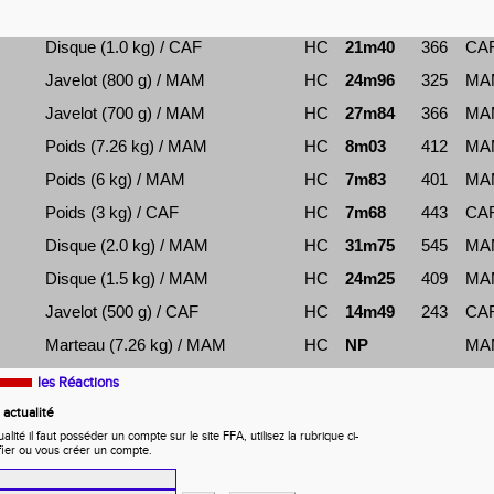
Disque (1.0 kg) / CAF
HC
21m40
366
CAF
Javelot (800 g) / MAM
HC
24m96
325
MA
Javelot (700 g) / MAM
HC
27m84
366
MA
Poids (7.26 kg) / MAM
HC
8m03
412
MA
Poids (6 kg) / MAM
HC
7m83
401
MA
Poids (3 kg) / CAF
HC
7m68
443
CAF
Disque (2.0 kg) / MAM
HC
31m75
545
MA
Disque (1.5 kg) / MAM
HC
24m25
409
MA
Javelot (500 g) / CAF
HC
14m49
243
CAF
Marteau (7.26 kg) / MAM
HC
NP
MA
les Réactions
actualité
ité il faut posséder un compte sur le site FFA, utilisez la rubrique ci-
fier ou vous créer un compte.