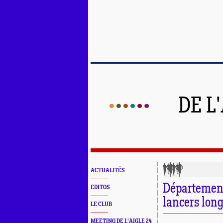
DE L
ACTUALITÉS
Département
EDITOS
lancers lon
LE CLUB
MEETING DE L'AIGLE 24