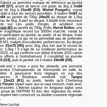
t d’abord sa première marque de référence au javelot
49 (D7)
, avant de lancer son poids de 3kg à
7m68
que de 1kg à
21m40 (D3).
Michel Pouget
lui, voyait
cipait à tous les lancers possibles. Il réalise
7m83
au
m84
au javelot de 700g,
24m25
au disque de 1,5kg
au de 6kg. A part au disque, il établit trois nouveaux
nels sur ces poids d’engin, et améliore son
 club M3
au javelot de 700g. Enfin,
Hervé Belloc
, une
n magnifique record sur 5000m marche, variait lui
en participant au javelot, au poids, et au disque, mais
gins senior, ce qui ne lui permettait pas de prétendre
ub M3, malgré d’excellentes performances. Au disque
lise
31m75 (R5)
avec 2kg, plus loin que le record du
ec 1,5kg ! Il s’agit de sa meilleure performance au
n 2023, ce qui confirme son début d’année 2025 canon
 efforts à l’entraînement. Il complétait sa journée
3 (D3),
puis le javelot, où il réalise
24m96 (D6)
.
eek-end « creux » pour les pistards, une semaine
ttendus Championnats de Normandie en salle, ils
hlètes à poursuivre leurs réglages en vue des
héances. A Bordeaux vendredi soir,
Tangui
se
12m23 (R1)
au poids, tandis qu’à Cherbourg
e Fleuter
repart sans aucun saut mesuré, mais avec
trouvées. L’éternel sauteur en longueur aiglon sera
e proue de l’APPAM 61 lors des régionaux du week-
l espère bien conserver sa double couronne régionale
é.
Pierre Lechat