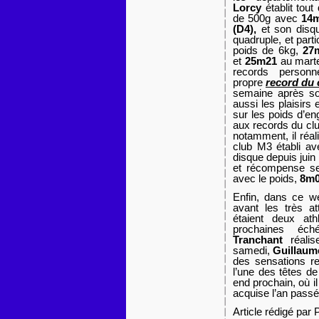
Lorcy
établit tou
de 500g avec
14m
(D4),
et son dis
quadruple, et parti
poids de 6kg,
27
et
25m21
au marte
records person
propre
record du
semaine après so
aussi les plaisirs 
sur les poids d’en
aux records du cl
notamment, il réa
club M3 établi av
disque depuis jui
et récompense ses
avec le poids,
8m0
Enfin, dans ce w
avant les très a
étaient deux at
prochaines éc
Tranchant
réali
samedi,
Guillaum
des sensations re
l’une des têtes d
end prochain, où i
acquise l’an pass
Article rédigé par 