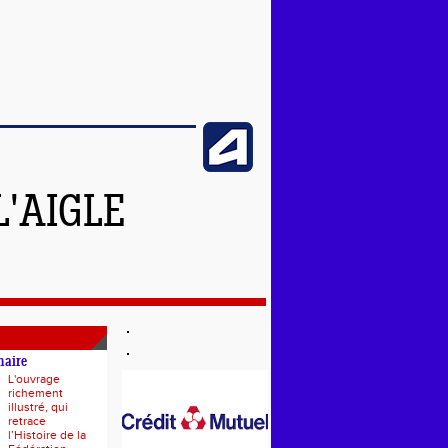
L'AIGLE
naire
L'ouvrage
richement
illustré, qui
retrace
l’Histoire de la