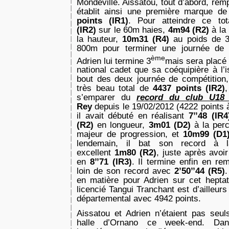
Mondeville. Aissatou, tout d’abord, rem
établit ainsi une première marque d
points (IR1)
. Pour atteindre ce tot
(IR2)
sur le 60m haies,
4m94 (R2)
à la
la hauteur,
10m31 (R4)
au poids de 
800m pour terminer une journée de c
ème
Adrien lui termine 3
mais sera placé 
national cadet que sa coéquipière à l
bout des deux journée de compétition, 
très beau total de
4437 points (IR2)
s’emparer du
record du club U1
Rey
depuis le 19/02/2012 (4222 points 
il avait débuté en réalisant
7’’48 (IR
(R2)
en longueur,
3m01 (D2)
à la per
majeur de progression, et
10m99 (D1
lendemain, il bat son record à 
excellent
1m80 (R2)
, juste après avo
en
8’’71 (IR3)
. Il termine enfin en r
loin de son record avec
2’50’’44 (R5)
.
en matière pour Adrien sur cet heptat
licencié Tangui Tranchant est d’ailleur
départemental avec 4942 points.
Aissatou et Adrien n’étaient pas seul
halle d’Ornano ce week-end. Dans