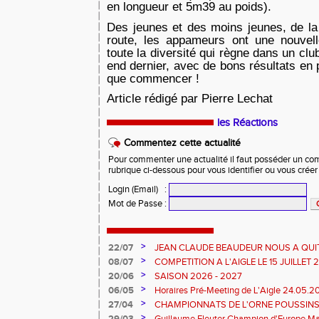
en longueur et 5m39 au poids).
Des jeunes et des moins jeunes, de la 
route, les appameurs ont une nouvelle
toute la diversité qui règne dans un clu
end dernier, avec de bons résultats en pr
que commencer !
Article rédigé par Pierre Lechat
les Réactions
Commentez cette actualité
Pour commenter une actualité il faut posséder un compt
rubrique ci-dessous pour vous identifier ou vous crée
Login (Email)
:
Mot de Passe
:
>
22/07
JEAN CLAUDE BEAUDEUR NOUS A QUI
>
08/07
COMPETITION A L'AIGLE LE 15 JUILLET
DES EPREUVES REPORTE A 20 H 45
>
20/06
SAISON 2026 - 2027
>
06/05
Horaires Pré-Meeting de L'Aigle 24.05.
>
27/04
CHAMPIONNATS DE L'ORNE POUSSINS
L'AIGLE
>
29/03
Guillaume Fleuter Champion d'Europe Ma