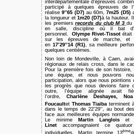
interdépartementale d’épreuves combi
participé à quelques épreuves de l’
réalise
9’’65 (D7)
au 60m,
7m25 (D5)
la longueur et
1m20 (D7)
à la hauteur. I
les premiers
records du club M 3
du 
en salle, discipline où il bat d’
personnel.
Olympe Rivet-Tissot
était
sur les épreuves de marche, et
en
17’29’’14 (R1)
, sa meilleure perfo
quelques centièmes.
Non loin de Mondeville, à Caen, avai
régionaux de relais cross, dans le c
Pour la première fois de son histoire,
une équipe, et nous pouvons nous
participation, alors que nous pointions d
les progrès que nous devions faire d
outre, l’équipe alignée avait f
l’ordre,
Charlène Deshayes, Noa 
Foucault
et
Thomas Tiaiba
terminent 
dans le temps de 22’29’’, au bout d
face aux meilleures équipes normandes
Le minime
Martin Langlois
et
Linet
accompagnaient ce quatuo
ème
individuelles. Martin termine 13
d