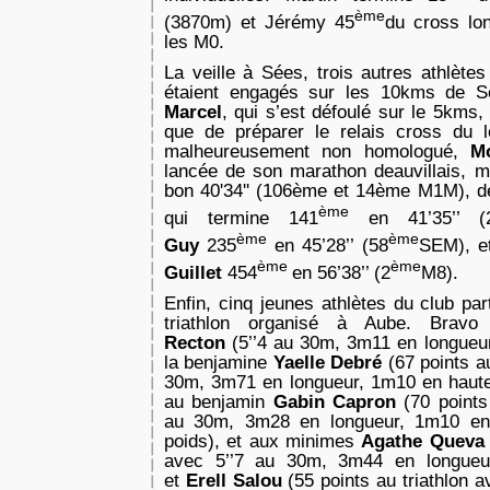
ème
(3870m) et Jérémy 45
du cross lo
les M0.
La veille à Sées, trois autres athlètes
étaient engagés sur les 10kms de 
Marcel
, qui s’est défoulé sur le 5kms,
que de préparer le relais cross du 
malheureusement non homologué,
M
lancée de son marathon deauvillais, 
bon 40'34'' (106ème et 14ème M1M), 
ème
qui
termine 141
en 41’35’’ (
ème
ème
Guy
235
en 45’28’’ (58
SEM), e
ème
ème
Guillet
454
en 56’38’’ (2
M8).
Enfin, cinq jeunes athlètes du club par
triathlon organisé à Aube. Bra
Recton
(5’’4 au 30m, 3m11 en longueu
la benjamine
Yaelle Debré
(67 points a
30m, 3m71 en longueur, 1m10 en haute
au benjamin
Gabin Capron
(70 points
au 30m, 3m28 en longueur, 1m10 en
poids), et aux minimes
Agathe Quev
avec 5’’7 au 30m, 3m44 en longueu
et
Erell Salou
(55 points au triathlon 