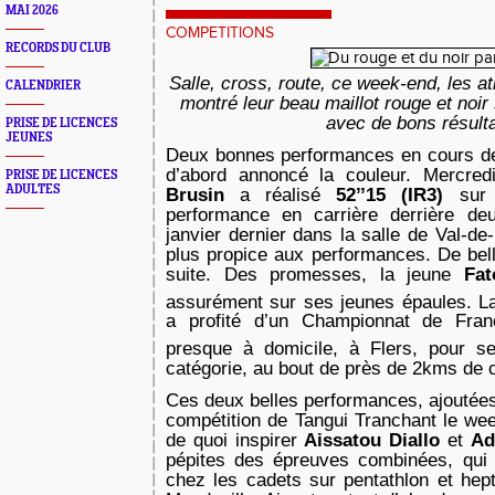
MAI 2026
COMPETITIONS
RECORDS DU CLUB
Salle, cross, route, ce week-end, les a
CALENDRIER
montré leur beau maillot rouge et noir 
avec de bons résult
PRISE DE LICENCES
JEUNES
Deux bonnes performances en cours de
d’abord annoncé la couleur. Mercred
PRISE DE LICENCES
ADULTES
Brusin
a réalisé
52’’15 (IR3)
sur
performance en carrière derrière de
janvier dernier dans la salle de Val-de-
plus propice aux performances. De bel
suite. Des promesses, la jeune
Fa
assurément sur ses jeunes épaules. L
a profité d’un Championnat de Fr
presque à domicile, à Flers, pour s
catégorie, au bout de près de 2kms de 
Ces deux belles performances, ajoutées
compétition de Tangui Tranchant le wee
de quoi inspirer
Aissatou Diallo
et
Ad
pépites des épreuves combinées, qui f
chez les cadets sur pentathlon et hep