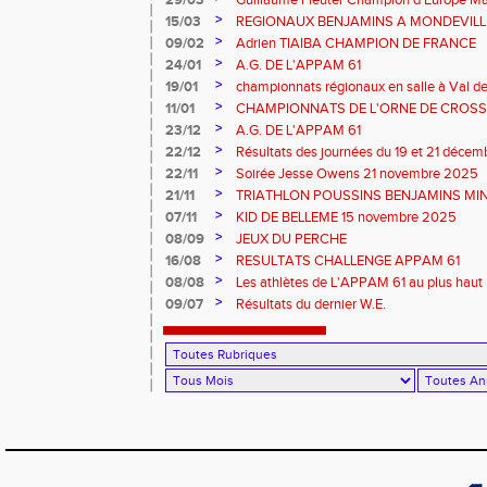
>
15/03
REGIONAUX BENJAMINS A MONDEVILLE 
>
09/02
Adrien TIAIBA CHAMPION DE FRANCE
>
24/01
A.G. DE L'APPAM 61
>
19/01
championnats régionaux en salle à Val de
>
11/01
CHAMPIONNATS DE L'ORNE DE CROSS 
2026 et REGIONAUX D'EPREUVES COM
>
23/12
A.G. DE L'APPAM 61
>
22/12
Résultats des journées du 19 et 21 déce
>
22/11
Soirée Jesse Owens 21 novembre 2025
>
21/11
TRIATHLON POUSSINS BENJAMINS MINI
>
07/11
KID DE BELLEME 15 novembre 2025
>
08/09
JEUX DU PERCHE
>
16/08
RESULTATS CHALLENGE APPAM 61
>
08/08
Les athlètes de L'APPAM 61 au plus haut 
>
09/07
Résultats du dernier W.E.