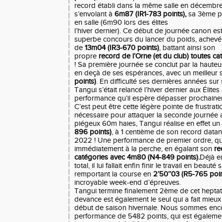
record établi dans la même salle en décembre 
s’envolant à
6m87 (IR1-783 points),
sa 3ème pe
en salle (6m90 lors des élites
l’hiver dernier). Ce début de journée canon es
superbe concours du lancer du poids, achev
de
13m04 (IR3-670 points)
, battant ainsi son
propre
record de l’Orne (et du club) toutes c
! Sa première journée se conclut par la hauteu
en deçà de ses espérances, avec un meilleur 
points)
. En difficulté ses dernières années su
Tangui s’était relancé l’hiver dernier aux Élite
performance qu’il espère dépasser prochaine
C’est peut être cette légère pointe de frustrati
nécessaire pour attaquer la seconde journée av
piégeux 60m haies, Tangui réalise en effet u
896 points)
, à 1 centième de son record datan
2022 ! Une performance de premier ordre, qu’
immédiatement à la perche, en égalant son
re
catégories avec 4m80 (N4-849 points).
Déjà e
total, il lui fallait enfin finir le travail en beaut
remportant la course en
2’50’’03 (R5-765 poi
incroyable week-end d’épreuves.
Tangui termine finalement 2ème de cet heptathl
devance est également le seul qui a fait mieux
début de saison hivernale. Nous sommes encor
performance de 5482 points, qui est égaleme