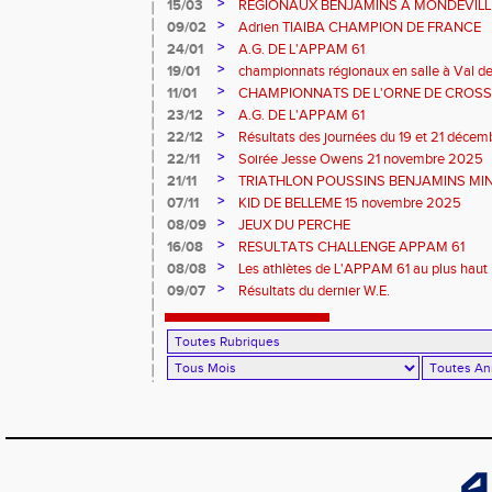
>
15/03
REGIONAUX BENJAMINS A MONDEVILLE 
>
09/02
Adrien TIAIBA CHAMPION DE FRANCE
>
24/01
A.G. DE L'APPAM 61
>
19/01
championnats régionaux en salle à Val de
>
11/01
CHAMPIONNATS DE L'ORNE DE CROSS 
2026 et REGIONAUX D'EPREUVES COM
>
23/12
A.G. DE L'APPAM 61
>
22/12
Résultats des journées du 19 et 21 déce
>
22/11
Soirée Jesse Owens 21 novembre 2025
>
21/11
TRIATHLON POUSSINS BENJAMINS MINI
>
07/11
KID DE BELLEME 15 novembre 2025
>
08/09
JEUX DU PERCHE
>
16/08
RESULTATS CHALLENGE APPAM 61
>
08/08
Les athlètes de L'APPAM 61 au plus haut 
>
09/07
Résultats du dernier W.E.