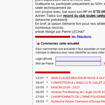
Guillaume lui, participait uniquement au 50m, 
ratée techniquement de
son propre aveu, bat aussi son RP en
6’’33 (I
Adrien Tiaiba son
record du club toutes catég
dimanche précédent).
En bref, la saison démarre fort pour nos athlèt
nombreux records.
article rédigé par Pierre LECHAT
les Réactions
Commentez cette actualité
Pour commenter une actualité il faut posséder un compt
rubrique ci-dessous pour vous identifier ou vous crée
Login (Email)
:
Mot de Passe
:
>
22/07
JEAN CLAUDE BEAUDEUR NOUS A QUI
>
08/07
COMPETITION A L'AIGLE LE 15 JUILLET
DES EPREUVES REPORTE A 20 H 45
>
20/06
SAISON 2026 - 2027
>
06/05
Horaires Pré-Meeting de L'Aigle 24.05.
>
27/04
CHAMPIONNATS DE L'ORNE POUSSINS
L'AIGLE
>
29/03
Guillaume Fleuter Champion d'Europe Ma