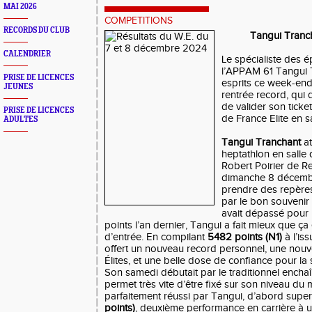
MAI 2026
COMPETITIONS
RECORDS DU CLUB
Tangui Tranch
CALENDRIER
Le spécialiste des
l’APPAM 61 Tangui 
PRISE DE LICENCES
esprits ce week-end
JEUNES
rentrée record, qui d
de valider son tick
PRISE DE LICENCES
de France Elite en sa
ADULTES
Tangui Tranchant
at
heptathlon en salle 
Robert Poirier de R
dimanche 8 décembre
prendre des repères
par le bon souvenir 
avait dépassé pour 
points l’an dernier, Tangui a fait mieux que ça 
d’entrée. En compilant
5482 points (N1)
à l’is
offert un nouveau record personnel, une nouve
Élites, et une belle dose de confiance pour la s
Son samedi débutait par le traditionnel ench
permet très vite d’être fixé sur son niveau du
parfaitement réussi par Tangui, d’abord sup
points)
, deuxième performance en carrière à u