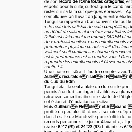
de son
record de l’Orne toutes catégories
, es
espoirs pour la suite, surtout que le combina
rester sur sa faim sur quelques épreuves …Apr
compliquée, où il avait dû jongler entre études,
Tangui se rappelle au bon souvenir de tout l
«
Je reste très satisfait de cette compétition,
un début de saison et le retour aux affaires fai
l’athlé est clairement ma priorité, l’ADEM et m
de « professionnaliser » nos entraînements ave
préparateur physique ce qui se fait directemen
vraiment senti confiant sur chaque épreuve et
est la performance est au rendez vous ! Que d
reprendre les entraînements et élever mon niv
confie-t-il.
Une chose est sûre : Il faudra compter avec Ta
Autres résultats en salle : Fleuter
du club du 50m
Tangui était le seul athlète du club sur le pon
permis à un fort contingent d’athlètes aiglons
retrouver samedi matin sur le stade de L’Aig
cohésion et d’émulation collective.
Mais
Guillaume Fleuter et Alexandr
profité un peu plus tôt dans la semaine d’ép
dans la salle de Mondeville pour s’offrir de n
records personnels. Le junior Alexandre, ali
réalise
6’’47 (R1) et 24’’23 (R
3) battant ses 6’’5
jours auparavant dans la même salle.