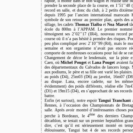
rapide, il monte dans le bon wagon et réalise une be
prendre la seconde place de la course, en 1’51’’48 
record en salle, et donc du club, à 2 petits dixièm
depuis 1995 par l’ancien international marocain 
symbole de son retour au premier plan, après des 
sillage, les cadets
Thomas Tiaiba
et
Noa Marcel
tâ
école du 800m à l’APPAM. Le premier nommé s
témoignent ses 2’02’’17 (IR4), nouveau record per
course où il n’a pas hésité à prendre des risques. 
peu plus compliqué avec 2’10’’99 (R4), mais le mor
semaine et son organisme n’avait pas encore ré
comporte de nombreuses occasions pour lui de se rat
Changement de décor le lendemain, sur la piste ex
Caen, où
Michel Pouget
et
Lana Pouget
avaient fa
des départementaux du Calvados de lancers longs.
aux podiums, le père et sa fille ont varié les plaisir
au poids (D4), 25m03 (D6) au javelot, 16m07 (D8
au disque. Lana, encore cadette, sur les même
évidemment) des poids différents, réalise elle 7
(D1) et 19m15 (D4), en s’approchant de ses records 
battre.
Enfin (et surtout), notre espoir
Tangui Tranchant
a
Rennes, à l’occasion des Championnats de Breta
salle. Après avoir montré d’intéressantes choses po
ème
perche à Bordeaux, le 4
des derniers Champi
décathlon, se testait sur un premier heptathlon gra
dire, c’est qu’il est sérieusement monté en te
éblouissante, Tangui bat 4 de ses records perso