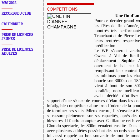
MAI 2026
COMPETITIONS
RECORDS DU CLUB
Une fin d’a
Pour ce dernier grand w
CALENDRIER
les fêtes de fin d’année,
montrés très performant
PRISE DE LICENCES
Tranchant et de Pierre Le
JEUNES
leurs rentrées respectiv
prédilection.
PRISE DE LICENCES
Le WE s’ouvrait vendre
ADULTES
Owens à Val de Reuil. 
déplacement.
Sophie A
ouvraient le bal sur 
remplissant leur contrat f
les minimas pour les ch
boucle son 3000m en 18’
vient à bout de son 5
parallèle, notre meille
avait décidé d’utilis
support d’une séance de courses d’élan dans les con
infatigable compétiteur aime trop l’odeur de la pou
de terminer ses sauts. Mieux encore, il s’envole à 6
se rassure pleinement sur ses capacités, après des 
blessures. Il faudra compter avec Guillaume cet hive
Clou du spectacle, les 800m venaient ensuite. Dans 
avec plusieurs athlètes possédant des records sous l
lui aussi rappelé au bon souvenir de tout le mon