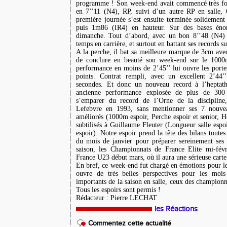
programme ! Son week-end avait commencé très fo
en 7’’11 (N4), RP, suivi d’un autre RP en salle,
première journée s’est ensuite terminée solidemen
puis 1m86 (IR4) en hauteur. Sur des bases éno
dimanche. Tout d’abord, avec un bon 8’’48 (N4)
temps en carrière, et surtout en battant ses records s
A la perche, il bat sa meilleure marque de 3cm av
de conclure en beauté son week-end sur le 1000m
performance en moins de 2’45’’ lui ouvre les porte
points. Contrat rempli, avec un excellent 2’44
secondes. Et donc un nouveau record à l’heptat
ancienne performance explosée de plus de 300 
s’emparer du record de l’Orne de la discipline
Lefebvre en 1993, sans mentionner ses 7 nouvea
améliorés (1000m espoir, Perche espoir et senior, H
subtilisés à Guillaume Fleuter (Longueur salle es
espoir). Notre espoir prend la tête des bilans toutes
du mois de janvier pour préparer sereinement ses 
saison, les Championnats de France Elite mi-févr
France U23 début mars, où il aura une sérieuse carte
En bref, ce week-end fut chargé en émotions pour l
ouvre de très belles perspectives pour les mois 
importants de la saison en salle, ceux des champion
Tous les espoirs sont permis !
Rédacteur : Pierre LECHAT
les Réactions
Commentez cette actualité