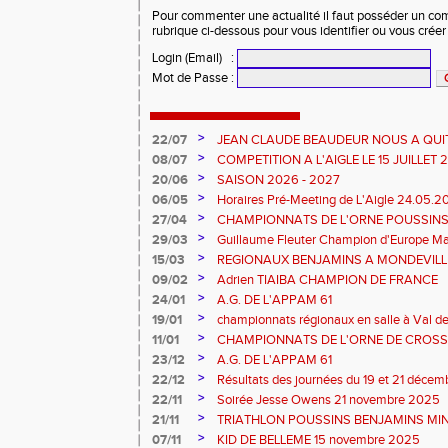
Pour commenter une actualité il faut posséder un compt
rubrique ci-dessous pour vous identifier ou vous crée
Login (Email)
:
Mot de Passe
:
>
22/07
JEAN CLAUDE BEAUDEUR NOUS A QUI
>
08/07
COMPETITION A L'AIGLE LE 15 JUILLET
DES EPREUVES REPORTE A 20 H 45
>
20/06
SAISON 2026 - 2027
>
06/05
Horaires Pré-Meeting de L'Aigle 24.05.
>
27/04
CHAMPIONNATS DE L'ORNE POUSSINS
L'AIGLE
>
29/03
Guillaume Fleuter Champion d'Europe Ma
>
15/03
REGIONAUX BENJAMINS A MONDEVILLE 
>
09/02
Adrien TIAIBA CHAMPION DE FRANCE
>
24/01
A.G. DE L'APPAM 61
>
19/01
championnats régionaux en salle à Val de
>
11/01
CHAMPIONNATS DE L'ORNE DE CROSS 
2026 et REGIONAUX D'EPREUVES COM
>
23/12
A.G. DE L'APPAM 61
>
22/12
Résultats des journées du 19 et 21 déce
>
22/11
Soirée Jesse Owens 21 novembre 2025
>
21/11
TRIATHLON POUSSINS BENJAMINS MINI
>
07/11
KID DE BELLEME 15 novembre 2025