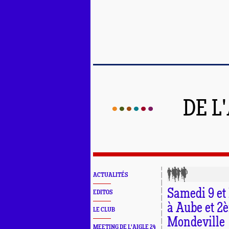
DE L
ACTUALITÉS
Samedi 9 et
EDITOS
à Aube et 2
LE CLUB
Mondeville
MEETING DE L'AIGLE 24