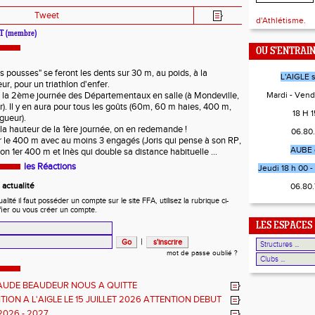
Tweet
d'Athlétisme.
AT (membre)
OU S'ENTRAI
 pousses" se feront les dents sur 30 m, au poids, à la
L'AIGLE 
ur, pour un triathlon d'enfer.
a la 2ème journée des Départementaux en salle (à Mondeville,
Mardi - Vend
). Il y en aura pour tous les goûts (60m, 60 m haies, 400 m,
18 H 15
gueur).
à la hauteur de la 1ère journée, on en redemande !
06.80
er le 400 m avec au moins 3 engagés (Joris qui pense à son RP,
AUBE 
n 1er 400 m et Inès qui double sa distance habituelle ...
les Réactions
Jeudi 18 h 00 - 
actualité
06.80
ité il faut posséder un compte sur le site FFA, utilisez la rubrique ci-
fier ou vous créer un compte.
LES ESPACES
|
mot de passe oublié ?
AUDE BEAUDEUR NOUS A QUITTE
ION A L'AIGLE LE 15 JUILLET 2026 ATTENTION DEBUT
EUVES REPORTE A 20 H 45
2026 - 2027