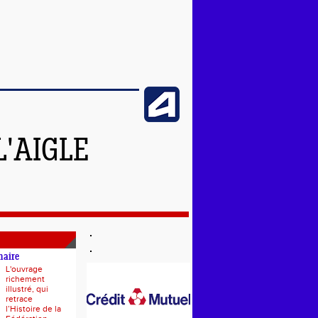
L'AIGLE
naire
L'ouvrage
richement
illustré, qui
retrace
l’Histoire de la