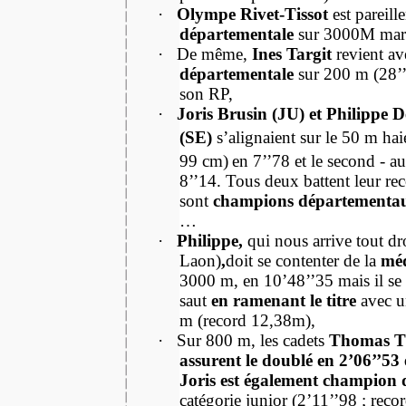
·
Olympe Rivet-Tissot
est pareil
départementale
sur 3000M marc
·
De même,
Ines Targit
revient av
départementale
sur 200 m (28’’
son RP,
·
Joris Brusin (JU) et Philippe D
(SE)
s’alignaient sur le 50 m haie
99 cm)
en 7’’78 et le second - a
8’’14. Tous deux battent leur re
sont
champions département
…
·
Philippe,
qui nous arrive tout dr
Laon)
,
doit se contenter de la
méd
3000 m, en 10’48’’35 mais il se 
saut
en ramenant le titre
avec 
m (record 12,38m),
·
Sur 800 m, les cadets
Thomas Ti
assurent le doublé en 2’06’’53 
Joris est également champion
catégorie junior (2’11’’98 ; reco