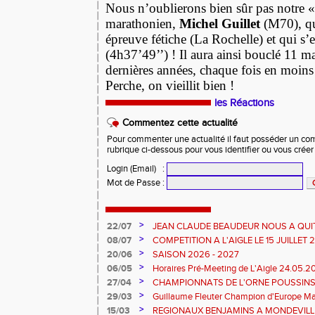
Nous n’oublierons bien sûr pas notre «
marathonien,
Michel Guillet
(M70), qu
épreuve fétiche (La Rochelle) et qui s’e
(4h37’49’’) ! Il aura ainsi bouclé 11 m
dernières années, chaque fois en moin
Perche, on vieillit bien !
les Réactions
Commentez cette actualité
Pour commenter une actualité il faut posséder un compt
rubrique ci-dessous pour vous identifier ou vous crée
Login (Email)
:
Mot de Passe
:
>
22/07
JEAN CLAUDE BEAUDEUR NOUS A QUI
>
08/07
COMPETITION A L'AIGLE LE 15 JUILLET
DES EPREUVES REPORTE A 20 H 45
>
20/06
SAISON 2026 - 2027
>
06/05
Horaires Pré-Meeting de L'Aigle 24.05.
>
27/04
CHAMPIONNATS DE L'ORNE POUSSINS
L'AIGLE
>
29/03
Guillaume Fleuter Champion d'Europe Ma
>
15/03
REGIONAUX BENJAMINS A MONDEVILLE 