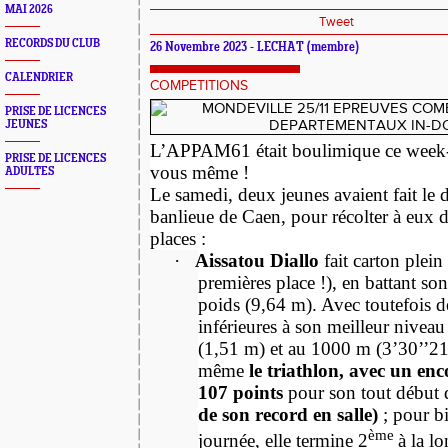
MAI 2026
Tweet
RECORDS DU CLUB
26 Novembre 2023 - LECHAT (membre)
CALENDRIER
COMPETITIONS
PRISE DE LICENCES
JEUNES
L’APPAM61 était boulimique ce week-
PRISE DE LICENCES
vous même !
ADULTES
Le samedi, deux jeunes avaient fait le 
banlieue de Caen, pour récolter à eux 
places :
·
Aissatou Diallo
fait carton plein
premières place !), en battant so
poids (9,64 m). Avec toutefois 
inférieures à son meilleur niveau
(1,51 m) et au 1000 m (3’30’’2
même
le triathlon, avec un en
107 points
pour son tout début 
de son record en salle)
; pour b
ème
journée, elle termine 2
à la l