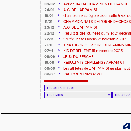
>
09/02
Adrien TIAIBA CHAMPION DE FRANCE
>
24/01
A.G. DE L'APPAM 61
>
19/01
championnats régionaux en salle à Val de
>
11/01
CHAMPIONNATS DE L'ORNE DE CROSS 
2026 et REGIONAUX D'EPREUVES COM
>
23/12
A.G. DE L'APPAM 61
>
22/12
Résultats des journées du 19 et 21 déce
>
22/11
Soirée Jesse Owens 21 novembre 2025
>
21/11
TRIATHLON POUSSINS BENJAMINS MINI
>
07/11
KID DE BELLEME 15 novembre 2025
>
08/09
JEUX DU PERCHE
>
16/08
RESULTATS CHALLENGE APPAM 61
>
08/08
Les athlètes de L'APPAM 61 au plus haut 
>
09/07
Résultats du dernier W.E.