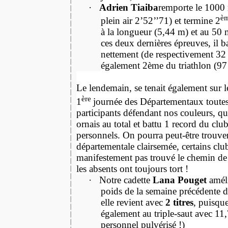
·
Adrien Tiaiba
remporte le 1000 
è
plein air 2’52’’71) et termine 2
à la longueur (5,44 m) et au 50 m
ces deux dernières épreuves, il ba
nettement (de respectivement 32 c
également 2ème du triathlon (97 
Le lendemain, se tenait également sur l
ère
1
journée des Départementaux toutes
participants défendant nos couleurs, qui
ornais au total et battu 1 record du club
personnels. On pourra peut-être trouve
départementale clairsemée, certains clu
manifestement pas trouvé le chemin d
les absents ont toujours tort !
·
Notre cadette
Lana Pouget
amél
poids de la semaine précédente 
elle revient avec
2 titres
, puisque
également au triple-saut avec 11
personnel pulvérisé !)