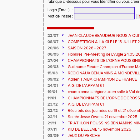
rubrique ci-dessous pour vous identifier ou vous crée
Login (Email)
:
Mot de Passe
:
>
22/07
JEAN CLAUDE BEAUDEUR NOUS A QUI
>
08/07
COMPETITION A L'AIGLE LE 15 JUILLET
DES EPREUVES REPORTE A 20 H 45
>
20/06
SAISON 2026 - 2027
>
06/05
Horaires Pré-Meeting de L'Aigle 24.05.
>
27/04
CHAMPIONNATS DE L'ORNE POUSSINS
L'AIGLE
>
29/03
Guillaume Fleuter Champion d'Europe Ma
>
15/03
REGIONAUX BENJAMINS A MONDEVILLE 
>
09/02
Adrien TIAIBA CHAMPION DE FRANCE
>
24/01
A.G. DE L'APPAM 61
>
19/01
championnats régionaux en salle à Val de
>
11/01
CHAMPIONNATS DE L'ORNE DE CROSS 
2026 et REGIONAUX D'EPREUVES COM
>
23/12
A.G. DE L'APPAM 61
>
22/12
Résultats des journées du 19 et 21 déce
>
22/11
Soirée Jesse Owens 21 novembre 2025
>
21/11
TRIATHLON POUSSINS BENJAMINS MINI
>
07/11
KID DE BELLEME 15 novembre 2025
>
08/09
JEUX DU PERCHE