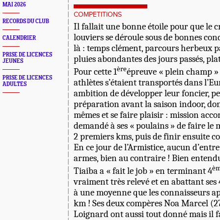
MAI 2026
COMPETITIONS
RECORDS DU CLUB
Il fallait une bonne étoile pour que le 
louviers se déroule sous de bonnes condi
CALENDRIER
là : temps clément, parcours herbeux p
PRISE DE LICENCES
pluies abondantes des jours passés, pl
JEUNES
ère
Pour cette 1
épreuve « plein champ » d
PRISE DE LICENCES
athlètes s’étaient transportés dans l’Eu
ADULTES
ambition de développer leur foncier, p
préparation avant la saison indoor, do
mêmes et se faire plaisir : mission acco
demandé à ses « poulains » de faire l
2 premiers kms, puis de finir ensuite c
En ce jour de l’Armistice, aucun d’entre
armes, bien au contraire ! Bien enten
è
Tiaiba a « fait le job » en terminant 4
vraiment très relevé et en abattant ses 
à une moyenne que les connaisseurs app
km ! Ses deux compères Noa Marcel (
Loignard ont aussi tout donné mais il fa