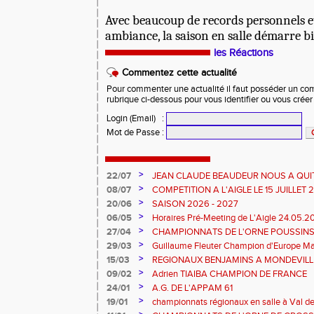
Avec beaucoup de records personnels e
ambiance, la saison en salle démarre bi
les Réactions
Commentez cette actualité
Pour commenter une actualité il faut posséder un compt
rubrique ci-dessous pour vous identifier ou vous crée
Login (Email)
:
Mot de Passe
:
>
22/07
JEAN CLAUDE BEAUDEUR NOUS A QUI
>
08/07
COMPETITION A L'AIGLE LE 15 JUILLET
DES EPREUVES REPORTE A 20 H 45
>
20/06
SAISON 2026 - 2027
>
06/05
Horaires Pré-Meeting de L'Aigle 24.05.
>
27/04
CHAMPIONNATS DE L'ORNE POUSSINS
L'AIGLE
>
29/03
Guillaume Fleuter Champion d'Europe Ma
>
15/03
REGIONAUX BENJAMINS A MONDEVILLE 
>
09/02
Adrien TIAIBA CHAMPION DE FRANCE
>
24/01
A.G. DE L'APPAM 61
>
19/01
championnats régionaux en salle à Val de