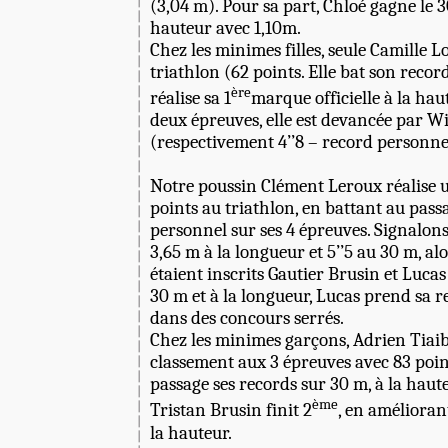
(3,04 m). Pour sa part, Chloé gagne le 30
hauteur avec 1,10m.
Chez les minimes filles, seule Camille L
triathlon (62 points. Elle bat son record
ère
réalise sa 1
marque officielle à la hau
deux épreuves, elle est devancée par 
(respectivement 4’’8 – record personnel
Notre poussin Clément Leroux réalise 
points au triathlon, en battant au pass
personnel sur ses 4 épreuves. Signalons
3,65 m à la longueur et 5’’5 au 30 m, a
étaient inscrits Gautier Brusin et Luca
30 m et à la longueur, Lucas prend sa 
dans des concours serrés.
Chez les minimes garçons, Adrien Tiai
classement aux 3 épreuves avec 83 poin
passage ses records sur 30 m, à la haute
ème
Tristan Brusin finit 2
, en améliorant
la hauteur.