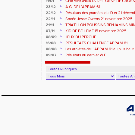
>
11/01
CHAMPIONNATS DE L'ORNE DE CROSS 
2026 et REGIONAUX D'EPREUVES COM
>
23/12
A.G. DE L'APPAM 61
>
22/12
Résultats des journées du 19 et 21 déce
>
22/11
Soirée Jesse Owens 21 novembre 2025
>
21/11
TRIATHLON POUSSINS BENJAMINS MINI
>
07/11
KID DE BELLEME 15 novembre 2025
>
08/09
JEUX DU PERCHE
>
16/08
RESULTATS CHALLENGE APPAM 61
>
08/08
Les athlètes de L'APPAM 61 au plus haut 
>
09/07
Résultats du dernier W.E.