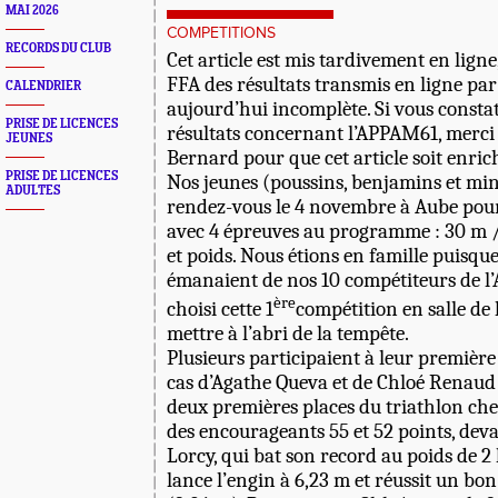
MAI 2026
COMPETITIONS
RECORDS DU CLUB
Cet article est mis tardivement en ligne
FFA des résultats transmis en ligne par
CALENDRIER
aujourd’hui incomplète. Si vous consta
PRISE DE LICENCES
résultats concernant l’APPAM61, merci 
JEUNES
Bernard pour que cet article soit enri
PRISE DE LICENCES
Nos jeunes (poussins, benjamins et mi
ADULTES
rendez-vous le 4 novembre à Aube pour
avec 4 épreuves au programme : 30 m 
et poids. Nous étions en famille puisque
émanaient de nos 10 compétiteurs de l
ère
choisi cette 1
compétition en salle de 
mettre à l’abri de la tempête.
Plusieurs participaient à leur première 
cas d’Agathe Queva et de Chloé Renaud
deux premières places du triathlon che
des encourageants 55 et 52 points, d
Lorcy, qui bat son record au poids de 2
lance l’engin à 6,23 m et réussit un bo