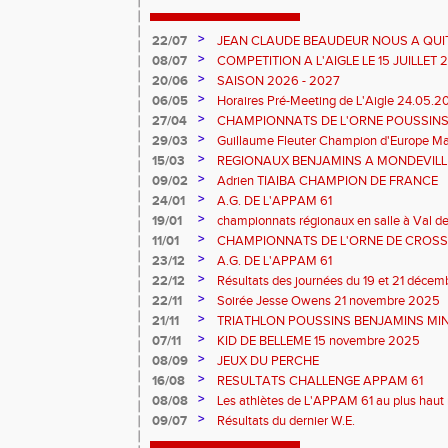
>
22/07
JEAN CLAUDE BEAUDEUR NOUS A QUI
>
08/07
COMPETITION A L'AIGLE LE 15 JUILLET
DES EPREUVES REPORTE A 20 H 45
>
20/06
SAISON 2026 - 2027
>
06/05
Horaires Pré-Meeting de L'Aigle 24.05.
>
27/04
CHAMPIONNATS DE L'ORNE POUSSINS
L'AIGLE
>
29/03
Guillaume Fleuter Champion d'Europe Ma
>
15/03
REGIONAUX BENJAMINS A MONDEVILLE 
>
09/02
Adrien TIAIBA CHAMPION DE FRANCE
>
24/01
A.G. DE L'APPAM 61
>
19/01
championnats régionaux en salle à Val de
>
11/01
CHAMPIONNATS DE L'ORNE DE CROSS 
2026 et REGIONAUX D'EPREUVES COM
>
23/12
A.G. DE L'APPAM 61
>
22/12
Résultats des journées du 19 et 21 déce
>
22/11
Soirée Jesse Owens 21 novembre 2025
>
21/11
TRIATHLON POUSSINS BENJAMINS MINI
>
07/11
KID DE BELLEME 15 novembre 2025
>
08/09
JEUX DU PERCHE
>
16/08
RESULTATS CHALLENGE APPAM 61
>
08/08
Les athlètes de L'APPAM 61 au plus haut 
>
09/07
Résultats du dernier W.E.