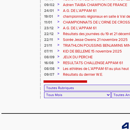
>
09/02
Adrien TIAIBA CHAMPION DE FRANCE
>
24/01
A.G. DE L'APPAM 61
>
19/01
championnats régionaux en salle à Val de
>
11/01
CHAMPIONNATS DE L'ORNE DE CROSS 
2026 et REGIONAUX D'EPREUVES COM
>
23/12
A.G. DE L'APPAM 61
>
22/12
Résultats des journées du 19 et 21 déce
>
22/11
Soirée Jesse Owens 21 novembre 2025
>
21/11
TRIATHLON POUSSINS BENJAMINS MINI
>
07/11
KID DE BELLEME 15 novembre 2025
>
08/09
JEUX DU PERCHE
>
16/08
RESULTATS CHALLENGE APPAM 61
>
08/08
Les athlètes de L'APPAM 61 au plus haut 
>
09/07
Résultats du dernier W.E.