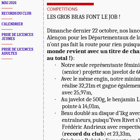
MAI 2026
COMPETITIONS
RECORDS DU CLUB
LES GROS BRAS FONT LE JOB !
CALENDRIER
Dimanche dernier 22 octobre, nos lance
PRISE DE LICENCES
Alençon pour les Départementaux de lan
JEUNES
n’ont pas fait la route pour rien puisq
PRISE DE LICENCES
monde revient avec un titre de cha
ADULTES
au total !)
:
·
Notre seule représentante fémin
(senior) projette son javelot de 
·
Avec le même engin, notre mini
réalise 32,21m et gagne également
avec 25,97m,
·
Au javelot de 500g, le benjamin 
pointe à 14,01m,
·
Beau doublé au disque d’1kg ave
entraîneurs, puisqu’Yves Rivet s
Frédéric Andrieux avec respect
(
record du club
) et 23,33m,