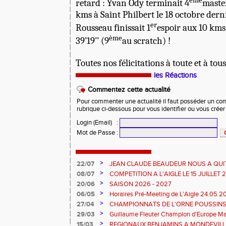
ème
retard : Yvan Ody terminait 4
master
kms à Saint Philbert le 18 octobre dern
er
Rousseau finissait 1
espoir aux 10 kms
ème
39’19’’ (9
au scratch) !
Toutes nos félicitations à toute et à tous
les Réactions
Commentez cette actualité
Pour commenter une actualité il faut posséder un compt
rubrique ci-dessous pour vous identifier ou vous crée
Login (Email)
:
Mot de Passe
:
>
22/07
JEAN CLAUDE BEAUDEUR NOUS A QUI
>
08/07
COMPETITION A L'AIGLE LE 15 JUILLET
DES EPREUVES REPORTE A 20 H 45
>
20/06
SAISON 2026 - 2027
>
06/05
Horaires Pré-Meeting de L'Aigle 24.05.
>
27/04
CHAMPIONNATS DE L'ORNE POUSSINS
L'AIGLE
>
29/03
Guillaume Fleuter Champion d'Europe Ma
>
15/03
REGIONAUX BENJAMINS A MONDEVILLE 