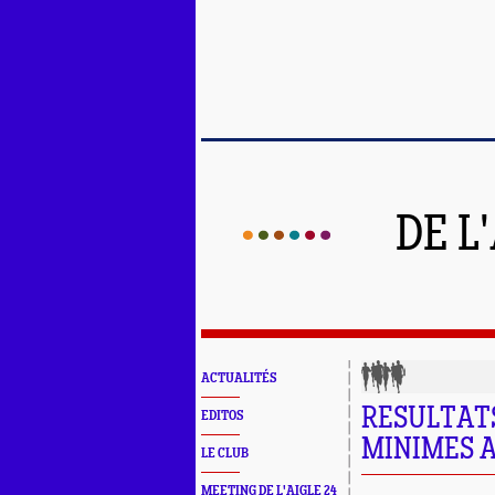
DE L
ACTUALITÉS
RESULTAT
EDITOS
MINIMES 
LE CLUB
MEETING DE L'AIGLE 24