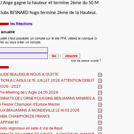
 Ange gagne la hauteur et termine 2ème du 50 M
clubs BESNARD hugo termine 2ème de la Hauteur.
les Réactions
actualité
ité il faut posséder un compte sur le site FFA, utilisez la rubrique ci-
fier ou vous créer un compte.
|
mot de passe oublié ?
AUDE BEAUDEUR NOUS A QUITTE
ION A L'AIGLE LE 15 JUILLET 2026 ATTENTION DEBUT
EUVES REPORTE A 20 H 45
2026 - 2027
Pré-Meeting de L'Aigle 24.05.2026
NNATS DE L'ORNE POUSSINS BENJAMINS MINIMES A
e Fleuter Champion d'Europe Master
UX BENJAMINS A MONDEVILLE LE 14.03.2026
TIAIBA CHAMPION DE FRANCE
L'APPAM 61
ats régionaux en salle à Val de Reuil