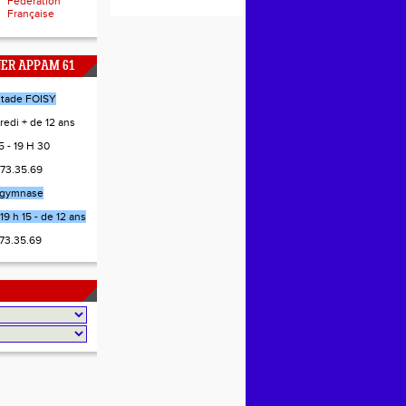
Fédération
Française
NER APPAM 61
stade FOISY
redi + de 12 ans
 - 19 H 30
.73.35.69
gymnase
19 h 15 - de 12 ans
.73.35.69