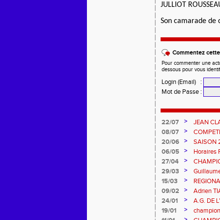
JULLIOT ROUSSEAU
Son camarade de 
Commentez cette 
Pour commenter une actual
dessous pour vous identi
Login (Email)
:
Mot de Passe
:
>
22/07
JEAN CL
>
08/07
COMPETIT
DES EPR
>
20/06
SAISON 
>
06/05
Horaires 
>
27/04
CHAMPIO
L'AIGLE
>
29/03
Guillaum
>
15/03
REGIONA
>
09/02
Adrien 
>
24/01
A.G. DE 
>
19/01
championn
>