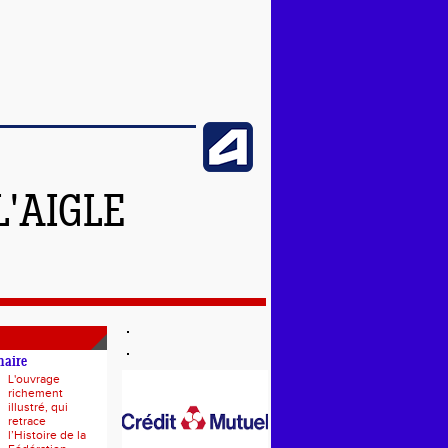
L'AIGLE
naire
L'ouvrage
richement
illustré, qui
retrace
l’Histoire de la