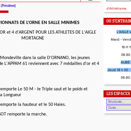
R
(Président)
d'Athlétisme.
OU S'ENTRAI
IONNATS DE L'ORNE EN SALLE MINIMES
L'AIGLE 
OR et 4 d'ARGENT POUR LES ATHLETES DE L'AIGLE
MORTAGNE
Mardi - Vend
18 H 15
06.80
Mondeville dans la salle D'ORNANO, les jeunes
AUBE 
de L'APPAM 61 reviennent avec 7 médailles d'or et 4
Jeudi 18 h 00 - 
06.80
remporte Le 50 M - le Triple saut et le poids et
LES ESPACES
la Longueur
porte la hauteur et le 50 Haies.
SOT remporte la marche.