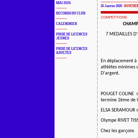
MAI 2026
26 Janvier 2020 -
BOUCHE
RECORDS DU CLUB
COMPETITIONS
CHAMP
CALENDRIER
7 MEDAILLES D'
PRISE DE LICENCES
JEUNES
PRISE DE LICENCES
ADULTES
En déplacement à 
athlètes minimes 
D'argent.
POUGET COLINE
termine 2ème de 
ELSA SERAMOUR rem
Olympe RIVET TIS
Chez les garçons