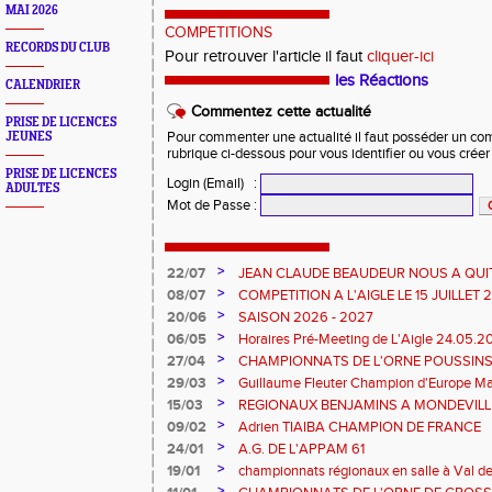
MAI 2026
COMPETITIONS
RECORDS DU CLUB
Pour retrouver l'article il faut
cliquer-ici
les Réactions
CALENDRIER
Commentez cette actualité
PRISE DE LICENCES
JEUNES
Pour commenter une actualité il faut posséder un compt
rubrique ci-dessous pour vous identifier ou vous crée
PRISE DE LICENCES
Login (Email)
:
ADULTES
Mot de Passe
:
>
22/07
JEAN CLAUDE BEAUDEUR NOUS A QUI
>
08/07
COMPETITION A L'AIGLE LE 15 JUILLET
DES EPREUVES REPORTE A 20 H 45
>
20/06
SAISON 2026 - 2027
>
06/05
Horaires Pré-Meeting de L'Aigle 24.05.
>
27/04
CHAMPIONNATS DE L'ORNE POUSSINS
L'AIGLE
>
29/03
Guillaume Fleuter Champion d'Europe Ma
>
15/03
REGIONAUX BENJAMINS A MONDEVILLE 
>
09/02
Adrien TIAIBA CHAMPION DE FRANCE
>
24/01
A.G. DE L'APPAM 61
>
19/01
championnats régionaux en salle à Val de
>