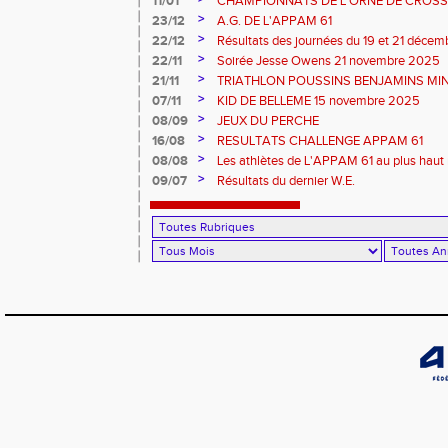
11/01
CHAMPIONNATS DE L'ORNE DE CROSS 
2026 et REGIONAUX D'EPREUVES COM
>
23/12
A.G. DE L'APPAM 61
>
22/12
Résultats des journées du 19 et 21 déce
>
22/11
Soirée Jesse Owens 21 novembre 2025
>
21/11
TRIATHLON POUSSINS BENJAMINS MINI
>
07/11
KID DE BELLEME 15 novembre 2025
>
08/09
JEUX DU PERCHE
>
16/08
RESULTATS CHALLENGE APPAM 61
>
08/08
Les athlètes de L'APPAM 61 au plus haut 
>
09/07
Résultats du dernier W.E.