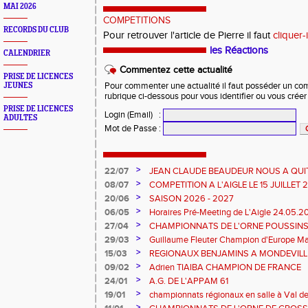
MAI 2026
COMPETITIONS
RECORDS DU CLUB
Pour retrouver l'article de Pierre il faut
cliquer-i
les Réactions
CALENDRIER
Commentez cette actualité
PRISE DE LICENCES
JEUNES
Pour commenter une actualité il faut posséder un compt
rubrique ci-dessous pour vous identifier ou vous crée
PRISE DE LICENCES
Login (Email)
:
ADULTES
Mot de Passe
:
>
22/07
JEAN CLAUDE BEAUDEUR NOUS A QUI
>
08/07
COMPETITION A L'AIGLE LE 15 JUILLET
DES EPREUVES REPORTE A 20 H 45
>
20/06
SAISON 2026 - 2027
>
06/05
Horaires Pré-Meeting de L'Aigle 24.05.
>
27/04
CHAMPIONNATS DE L'ORNE POUSSINS
L'AIGLE
>
29/03
Guillaume Fleuter Champion d'Europe Ma
>
15/03
REGIONAUX BENJAMINS A MONDEVILLE 
>
09/02
Adrien TIAIBA CHAMPION DE FRANCE
>
24/01
A.G. DE L'APPAM 61
>
19/01
championnats régionaux en salle à Val de
>