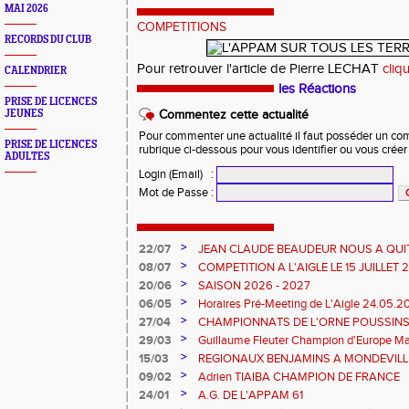
MAI 2026
COMPETITIONS
RECORDS DU CLUB
Pour retrouver l'article de Pierre LECHAT
cliqu
CALENDRIER
les Réactions
PRISE DE LICENCES
JEUNES
Commentez cette actualité
Pour commenter une actualité il faut posséder un compt
PRISE DE LICENCES
rubrique ci-dessous pour vous identifier ou vous crée
ADULTES
Login (Email)
:
Mot de Passe
:
>
22/07
JEAN CLAUDE BEAUDEUR NOUS A QUI
>
08/07
COMPETITION A L'AIGLE LE 15 JUILLET
DES EPREUVES REPORTE A 20 H 45
>
20/06
SAISON 2026 - 2027
>
06/05
Horaires Pré-Meeting de L'Aigle 24.05.
>
27/04
CHAMPIONNATS DE L'ORNE POUSSINS
L'AIGLE
>
29/03
Guillaume Fleuter Champion d'Europe Ma
>
15/03
REGIONAUX BENJAMINS A MONDEVILLE 
>
09/02
Adrien TIAIBA CHAMPION DE FRANCE
>
24/01
A.G. DE L'APPAM 61