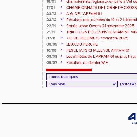
>
19/01
championnats régionaux en salle à Val de
>
11/01
CHAMPIONNATS DE L'ORNE DE CROSS 
2026 et REGIONAUX D'EPREUVES COM
>
23/12
A.G. DE L'APPAM 61
>
22/12
Résultats des journées du 19 et 21 déce
>
22/11
Soirée Jesse Owens 21 novembre 2025
>
21/11
TRIATHLON POUSSINS BENJAMINS MINI
>
07/11
KID DE BELLEME 15 novembre 2025
>
08/09
JEUX DU PERCHE
>
16/08
RESULTATS CHALLENGE APPAM 61
>
08/08
Les athlètes de L'APPAM 61 au plus haut 
>
09/07
Résultats du dernier W.E.