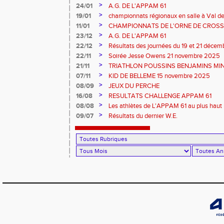
>
24/01
A.G. DE L'APPAM 61
>
19/01
championnats régionaux en salle à Val de
>
11/01
CHAMPIONNATS DE L'ORNE DE CROSS 
2026 et REGIONAUX D'EPREUVES COM
>
23/12
A.G. DE L'APPAM 61
>
22/12
Résultats des journées du 19 et 21 déce
>
22/11
Soirée Jesse Owens 21 novembre 2025
>
21/11
TRIATHLON POUSSINS BENJAMINS MINI
>
07/11
KID DE BELLEME 15 novembre 2025
>
08/09
JEUX DU PERCHE
>
16/08
RESULTATS CHALLENGE APPAM 61
>
08/08
Les athlètes de L'APPAM 61 au plus haut 
>
09/07
Résultats du dernier W.E.