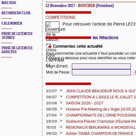
MAI 2026
12 Novembre 2017 -
BOUCHER
(Président)
RECORDS DU CLUB
COMPETITIONS
CALENDRIER
Pour retrouver l'article de Pierre L
PRISE DE LICENCES
les Réactions
JEUNES
Commentez cette actualité
PRISE DE LICENCES
ADULTES
Pour commenter une actualité il faut posséder un compt
rubrique ci-dessous pour vous identifier ou vous crée
Login (Email)
:
Mot de Passe
:
>
22/07
JEAN CLAUDE BEAUDEUR NOUS A QUI
>
08/07
COMPETITION A L'AIGLE LE 15 JUILLET
DES EPREUVES REPORTE A 20 H 45
>
20/06
SAISON 2026 - 2027
>
06/05
Horaires Pré-Meeting de L'Aigle 24.05.
>
27/04
CHAMPIONNATS DE L'ORNE POUSSINS
L'AIGLE
>
29/03
Guillaume Fleuter Champion d'Europe Ma
>
15/03
REGIONAUX BENJAMINS A MONDEVILLE 
>
09/02
Adrien TIAIBA CHAMPION DE FRANCE